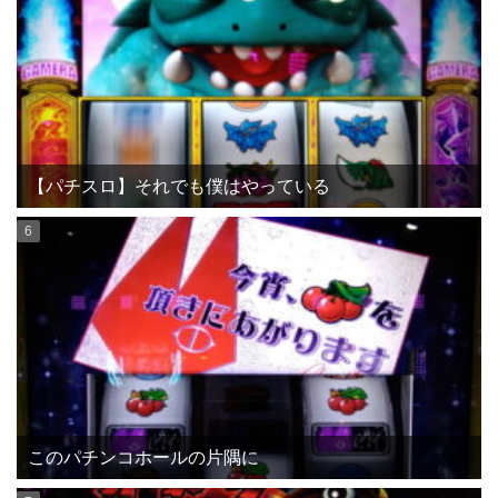
【パチスロ】それでも僕はやっている
このパチンコホールの片隅に