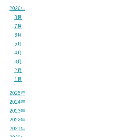
2026年
8月
7月
6月
5月
4月
3月
2月
1月
2025年
2024年
2023年
2022年
2021年