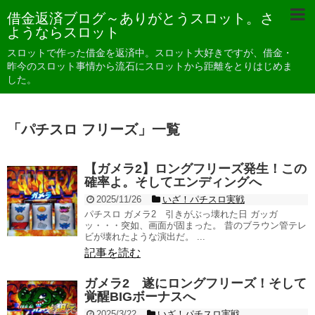
借金返済ブログ～ありがとうスロット。さ
ようならスロット
スロットで作った借金を返済中。スロット大好きですが、借金・
昨今のスロット事情から流石にスロットから距離をとりはじめま
した。
「
パチスロ フリーズ
」
一覧
【ガメラ2】ロングフリーズ発生！この
確率よ。そしてエンディングへ
2025/11/26
いざ！パチスロ実戦
パチスロ ガメラ2 引きがぶっ壊れた日 ガッガ
ッ・・・突如、画面が固まった。 昔のブラウン管テレ
ビが壊れたような演出だ。 ...
記事を読む
ガメラ2 遂にロングフリーズ！そして
覚醒BIGボーナスへ
2025/3/22
いざ！パチスロ実戦