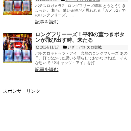
パチスロガメラ2 ロングフリーズ確率 とうとう引き
よった。 相当、薄い確率だと思われる「ガメラ2」で
のロングフリーズ。 ...
記事を読む
ロングフリーーズ！平和の蓋つきボタ
ンが飛び出す時、来たる
2024/11/17
いざ！パチスロ実戦
パチスロキャッツ・アイ 念願のロングフリーズ あの
日、打てなかった思いを晴らしておかなければ。 そん
な思いで「Sキャッツ・アイ」を打...
記事を読む
スポンサーリンク