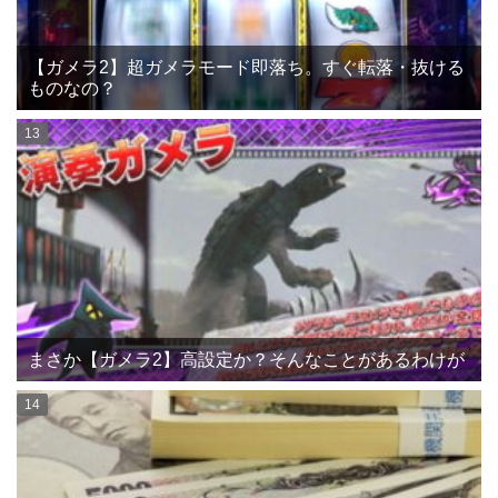
【ガメラ2】超ガメラモード即落ち。すぐ転落・抜ける
ものなの？
まさか【ガメラ2】高設定か？そんなことがあるわけが