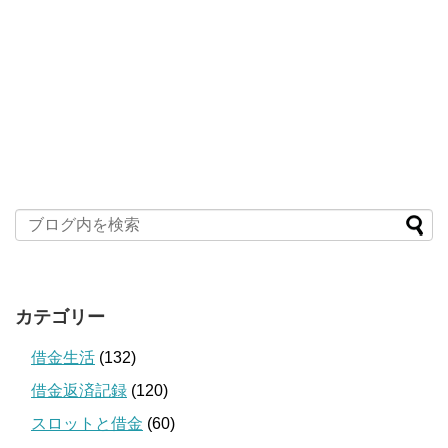
カテゴリー
借金生活
(132)
借金返済記録
(120)
スロットと借金
(60)