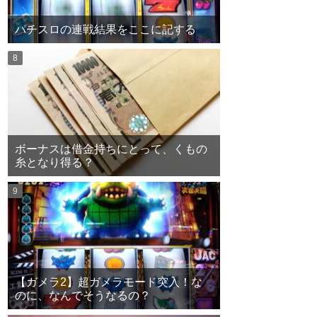
パチスロの連戦結果をここに記する
ボーナスは借金持ちにとって、くもの
糸となり得る？
【ガメラ2】超ガメラモード突入！な
のに、なんでそうなるの？