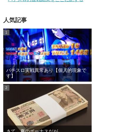
人気記事
パチスロ実戦異常あり【個人的現象で
す】
さて、夏のボーナスだが