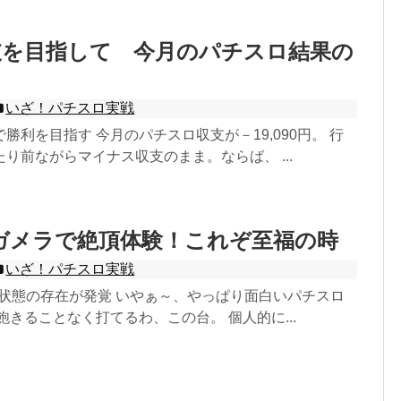
支を目指して 今月のパチスロ結果の
いざ！パチスロ実戦
勝利を目指す 今月のパチスロ収支が－19,090円。 行
り前ながらマイナス収支のまま。ならば、 ...
ガメラで絶頂体験！これぞ至福の時
いざ！パチスロ実戦
厚状態の存在が発覚 いやぁ～、やっぱり面白いパチスロ
飽きることなく打てるわ、この台。 個人的に...