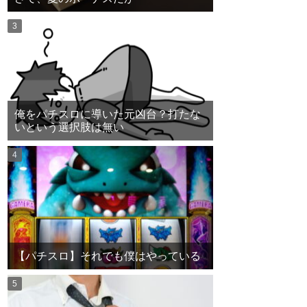
俺をパチスロに導いた元凶台？打たな
いという選択肢は無い
【パチスロ】それでも僕はやっている