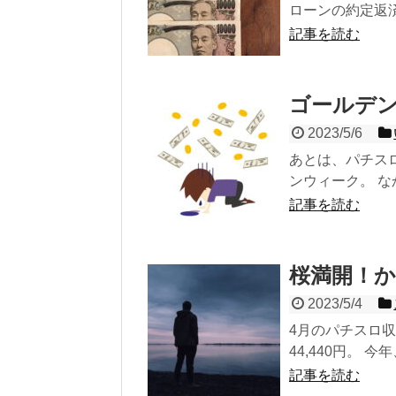
ローンの約定返済。
記事を読む
ゴールデ
2023/5/6
あとは、パチス
ンウィーク。 な
記事を読む
桜満開！
2023/5/4
4月のパチスロ収
44,440円。 
記事を読む