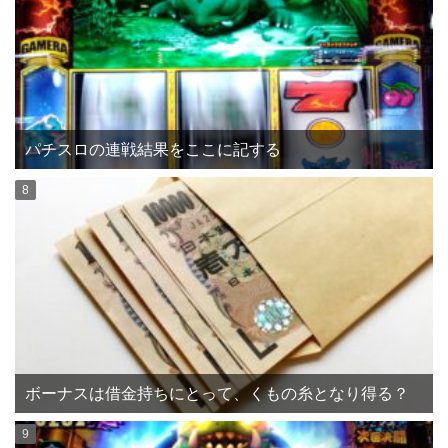
パチスロの連戦結果をここに記する
ボーナスは借金持ちにとって、くもの糸となり得る？