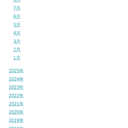
7月
6月
5月
4月
3月
2月
1月
2025年
2024年
2023年
2022年
2021年
2020年
2019年