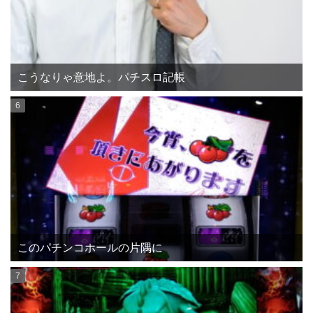
こうなりゃ意地よ。パチスロ記帳
このパチンコホールの片隅に