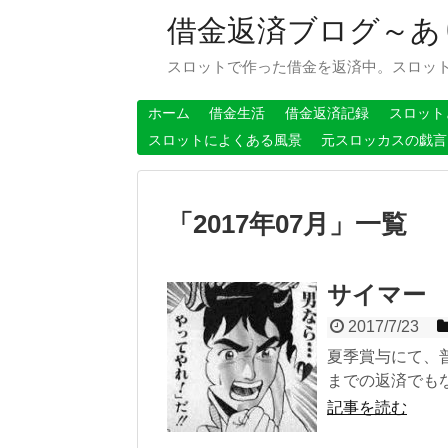
借金返済ブログ～あ
スロットで作った借金を返済中。スロッ
ホーム
借金生活
借金返済記録
スロット
スロットによくある風景
元スロッカスの戯言
「
2017年07月
」
一覧
サイマー
2017/7/23
夏季賞与にて、普段
までの返済でもな
記事を読む