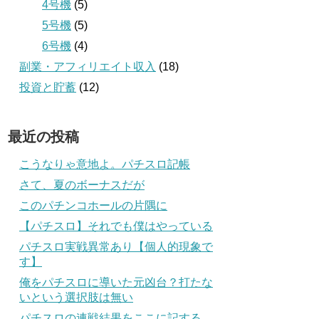
4号機
(5)
5号機
(5)
6号機
(4)
副業・アフィリエイト収入
(18)
投資と貯蓄
(12)
最近の投稿
こうなりゃ意地よ。パチスロ記帳
さて、夏のボーナスだが
このパチンコホールの片隅に
【パチスロ】それでも僕はやっている
パチスロ実戦異常あり【個人的現象で
す】
俺をパチスロに導いた元凶台？打たな
いという選択肢は無い
パチスロの連戦結果をここに記する