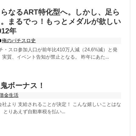
さらなるART特化型へ。しかし、足ら
。。まるでっ！もっとメダルが欲しい
12年
俺のパチスロ史
チ・スロ参加人口が前年比410万人減（24.6%減）と発
実質、イベント告知が禁止となる。 昨年にあた...
の鬼ボーナス！
借金生活
会社より 支給されることが決定！ こんな嬉しいことはな
、とりあえず自動車税を払い...