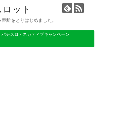
スロット
ら距離をとりはじめました。
パチスロ・ネガティブキャンペーン