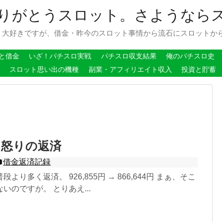
りがとうスロット。さようなら
ト大好きですが、借金・昨今のスロット事情から流石にスロットか
と借金
いざ！パチスロ実戦
パチスロ収支結果
俺のパチスロ史
スロット思い出の機種
副業・アフィリエイト収入
投資と貯蓄
 怒りの返済
借金返済記録
より多く返済。 926,855円 → 866,644円 まぁ、そこ
いのですが。 とりあえ...