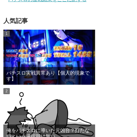
人気記事
パチスロ実戦異常あり【個人的現象で
す】
俺をパチスロに導いた元凶台？打たな
いという選択肢は無い