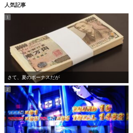
人気記事
さて、夏のボーナスだが