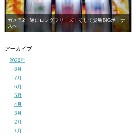
ガメラ2 遂にロングフリーズ！そして覚醒BIGボーナ
スへ
アーカイブ
2026年
8月
7月
6月
5月
4月
3月
2月
1月