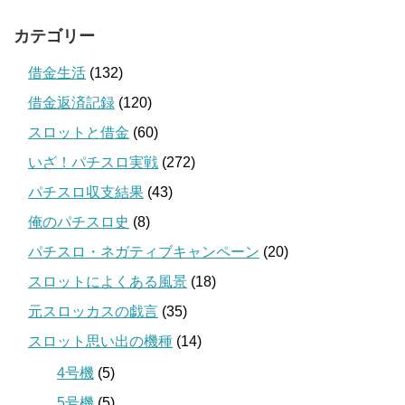
カテゴリー
借金生活
(132)
借金返済記録
(120)
スロットと借金
(60)
いざ！パチスロ実戦
(272)
パチスロ収支結果
(43)
俺のパチスロ史
(8)
パチスロ・ネガティブキャンペーン
(20)
スロットによくある風景
(18)
元スロッカスの戯言
(35)
スロット思い出の機種
(14)
4号機
(5)
5号機
(5)