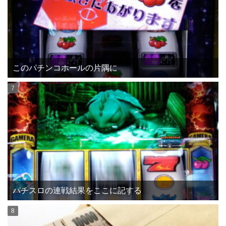
このパチンコホールの片隅に
パチスロの連戦結果をここに記する