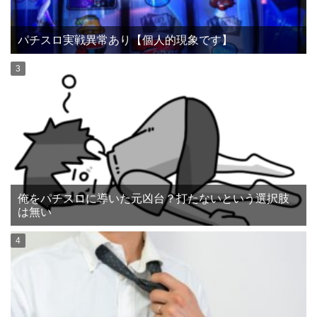
パチスロ実戦異常あり【個人的現象です】
俺をパチスロに導いた元凶台？打たないという選択肢
は無い