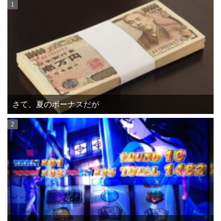
さて、夏のボーナスだが