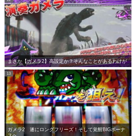
まさか【ガメラ2】高設定か？そんなことがあるわけが
ガメラ2 遂にロングフリーズ！そして覚醒BIGボーナ
スへ