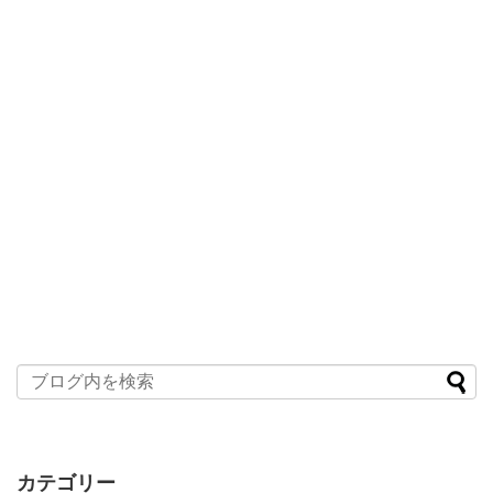
カテゴリー