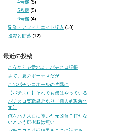
4号機
(5)
5号機
(5)
6号機
(4)
副業・アフィリエイト収入
(18)
投資と貯蓄
(12)
最近の投稿
こうなりゃ意地よ。パチスロ記帳
さて、夏のボーナスだが
このパチンコホールの片隅に
【パチスロ】それでも僕はやっている
パチスロ実戦異常あり【個人的現象で
す】
俺をパチスロに導いた元凶台？打たな
いという選択肢は無い
パチスロの連戦結果をここに記する