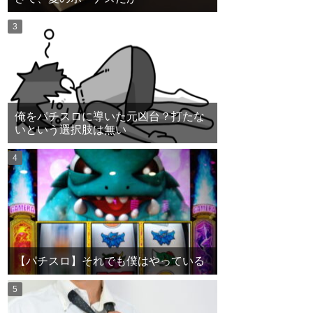
俺をパチスロに導いた元凶台？打たな
いという選択肢は無い
【パチスロ】それでも僕はやっている