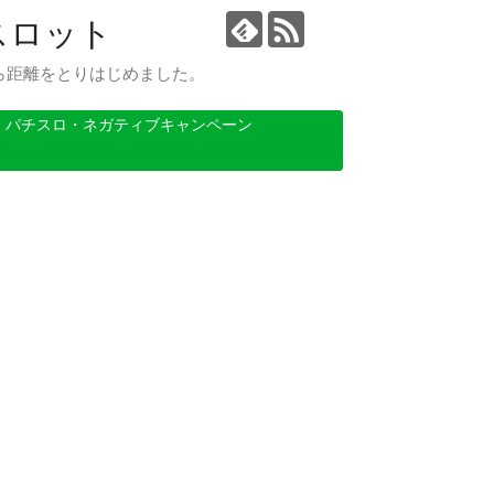
スロット
ら距離をとりはじめました。
パチスロ・ネガティブキャンペーン