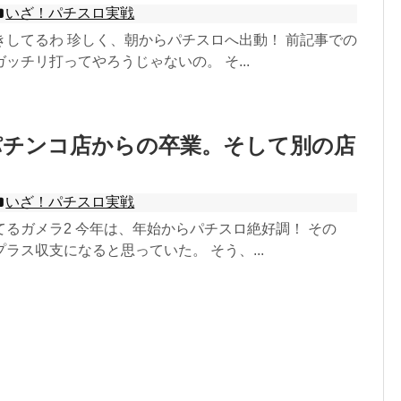
いざ！パチスロ実戦
きしてるわ 珍しく、朝からパチスロへ出動！ 前記事での
ッチリ打ってやろうじゃないの。 そ...
パチンコ店からの卒業。そして別の店
いざ！パチスロ実戦
るガメラ2 今年は、年始からパチスロ絶好調！ その
ラス収支になると思っていた。 そう、...