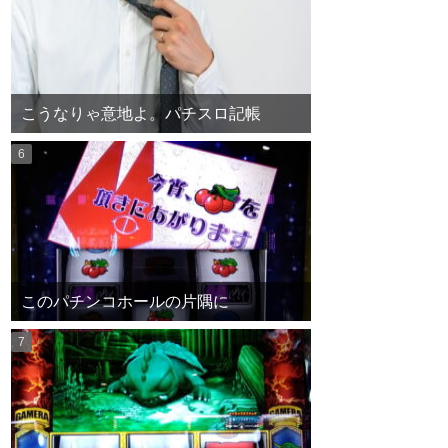
こうなりゃ意地よ。パチスロ記帳
このパチンコホールの片隅に