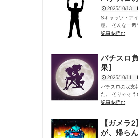
2025/10/13
Sキャッツ・アイ
憊。 そんな一週
記事を読む
パチスロ
果】
2025/10/11
パチスロの収支
た。 そりゃそう
記事を読む
【ガメラ2
が、帰ら