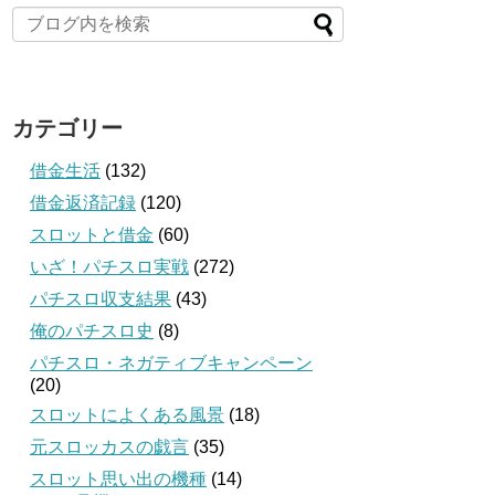
カテゴリー
借金生活
(132)
借金返済記録
(120)
スロットと借金
(60)
いざ！パチスロ実戦
(272)
パチスロ収支結果
(43)
俺のパチスロ史
(8)
パチスロ・ネガティブキャンペーン
(20)
スロットによくある風景
(18)
元スロッカスの戯言
(35)
スロット思い出の機種
(14)