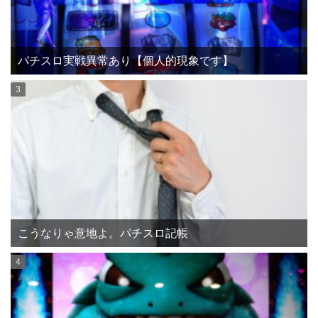
パチスロ実戦異常あり【個人的現象です】
こうなりゃ意地よ。パチスロ記帳