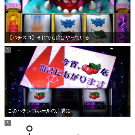
【パチスロ】それでも僕はやっている
このパチンコホールの片隅に