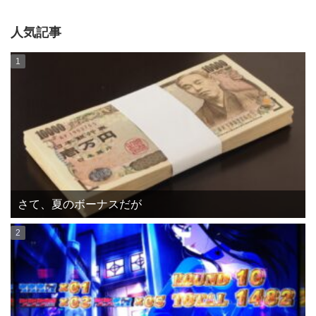
人気記事
さて、夏のボーナスだが