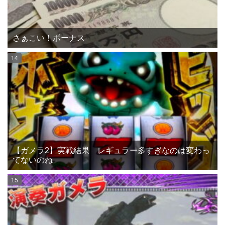
さぁこい！ボーナス
【ガメラ2】実戦結果 レギュラー多すぎなのは変わっ
てないのね