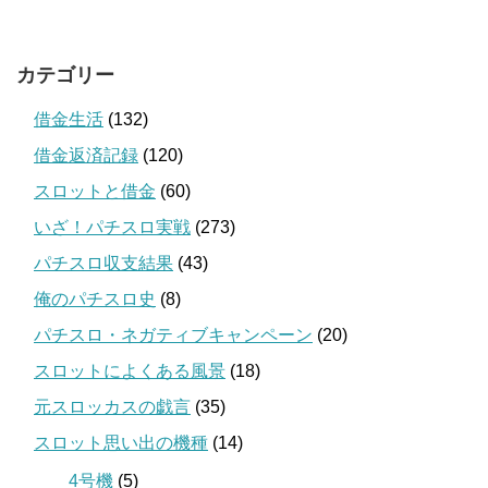
カテゴリー
借金生活
(132)
借金返済記録
(120)
スロットと借金
(60)
いざ！パチスロ実戦
(273)
パチスロ収支結果
(43)
俺のパチスロ史
(8)
パチスロ・ネガティブキャンペーン
(20)
スロットによくある風景
(18)
元スロッカスの戯言
(35)
スロット思い出の機種
(14)
4号機
(5)