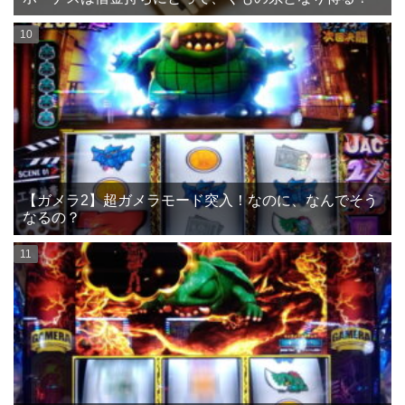
【ガメラ2】超ガメラモード突入！なのに、なんでそう
なるの？