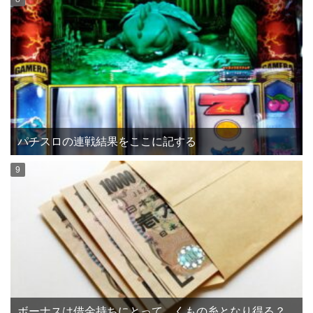
パチスロの連戦結果をここに記する
ボーナスは借金持ちにとって、くもの糸となり得る？