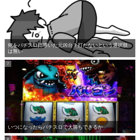
俺をパチスロに導いた元凶台？打たないという選択肢
は無い
いつになったらパチスロで大勝ちできるか