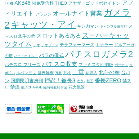
アフ
AKB48
NHK受信料
THEO
アナザーゴッドポセイドン
4号機
ガメラ
オールナイト営業
ィリエイト
アラジン
キャッツ・アイ
2
キン肉マン
ス
ギャンブル依存症
スーパーキャッ
スロットあるある
マスロ北斗の拳
ツタイム
テラフォーマーズ
トナラー
ドルアーガ
テオ
テオプラス
パチスロガメラ2
バラの儀式
の塔
ハードボイルド
パチスロ収支
パチスロ フリーズ
ファミスタ回胴版
ボーナス
リ
三重
北斗の拳
台パ
ルパン三世 世界解剖
万枚
副収入
ボ払い
万数
押忍！番長3
番長ZERO
ン
回胴民明書房刊
禁ス
政宗2
獣王
禁煙
ロ
花火絶景
絶頂CHARGE
臨時福祉給付金