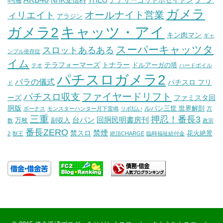
4号機
ガメラ
オールナイト営業
ィリエイト
アラジン
キャッツ・アイ
ガメラ2
キン肉マン
ギャ
スーパーキャッツタ
スロットあるある
ンブル依存症
イム
テラフォーマーズ
トナラー
ドルアーガの塔
テオ
ハードボイル
パチスロガメラ2
バラの儀式
パチスロ フリ
ド
ファイヤードリフト
パチスロ収支
ーズ
ファミスタ回
胴版
ルパン三世 世界解剖
ボーナス
モンスターハンター月下雷鳴
リボ払い
万
三重
押忍！番長3
台パン
回胴民明書房刊
万枚
副収入
数
政宗
番長ZERO
禁煙
禁スロ
花火絶景
2
獣王
絶頂CHARGE
臨時福祉給付金