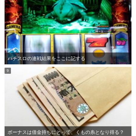
パチスロの連戦結果をここに記する
ボーナスは借金持ちにとって、くもの糸となり得る？