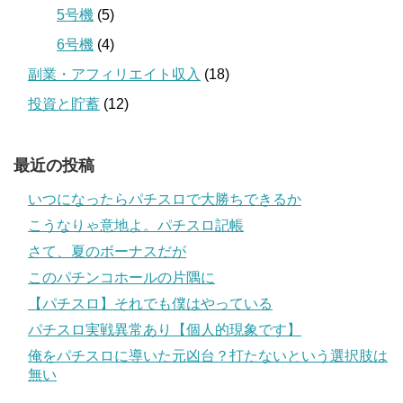
5号機
(5)
6号機
(4)
副業・アフィリエイト収入
(18)
投資と貯蓄
(12)
最近の投稿
いつになったらパチスロで大勝ちできるか
こうなりゃ意地よ。パチスロ記帳
さて、夏のボーナスだが
このパチンコホールの片隅に
【パチスロ】それでも僕はやっている
パチスロ実戦異常あり【個人的現象です】
俺をパチスロに導いた元凶台？打たないという選択肢は
無い