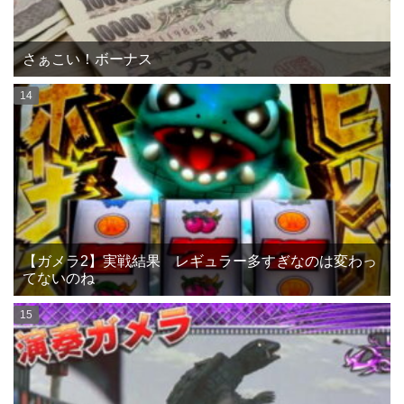
さぁこい！ボーナス
【ガメラ2】実戦結果 レギュラー多すぎなのは変わっ
てないのね