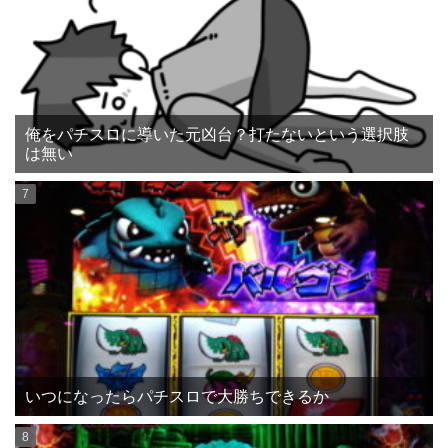
俺をパチスロに導いた元凶台？打たないという選択肢
は無い
いつになったらパチスロで大勝ちできるか