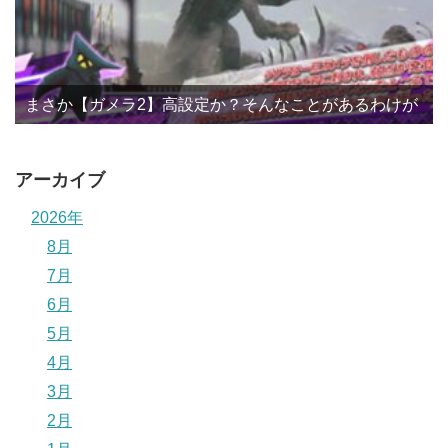
まさか【ガメラ2】高設定か？そんなことがあるわけが
アーカイブ
2026年
8月
7月
6月
5月
4月
3月
2月