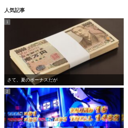
人気記事
さて、夏のボーナスだが