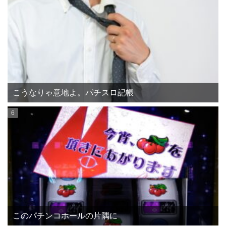
こうなりゃ意地よ。パチスロ記帳
このパチンコホールの片隅に