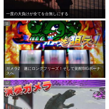
一度の大負けが全てを台無しにする
ガメラ2 遂にロングフリーズ！そして覚醒BIGボーナ
スへ