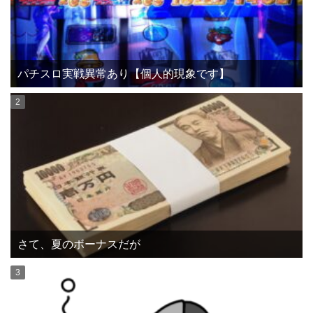
パチスロ実戦異常あり【個人的現象です】
さて、夏のボーナスだが