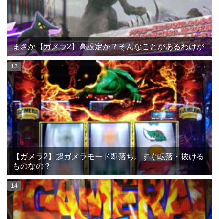
まさか【ガメラ2】高設定か？そんなことがあるわけが
【ガメラ2】超ガメラモード即落ち。すぐ転落・抜ける
ものなの？