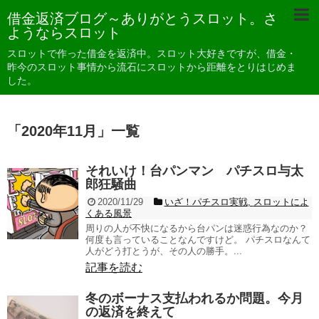
借金返済ブログ～ありがとうスロット。さ
ようならスロット
スロットで作った借金を返済中。スロット大好きですが、借金・
昨今のスロット事情から流石にスロットから距離をとりはじめま
した。
「
2020年11月
」
一覧
それいけ！台パンマン パチスロ与太
郎狂騒曲
2020/11/29
いざ！パチスロ実戦
,
スロットによ
くある風景
周りの人が不快になるから台パンは迷惑行為なのか？
何度も言っていることなんですけど。 パチスロなんて
人がどう打とうが、その人の勝手。...
記事を読む
冬のボーナス支払われるか問題。今月
の返済を終えて