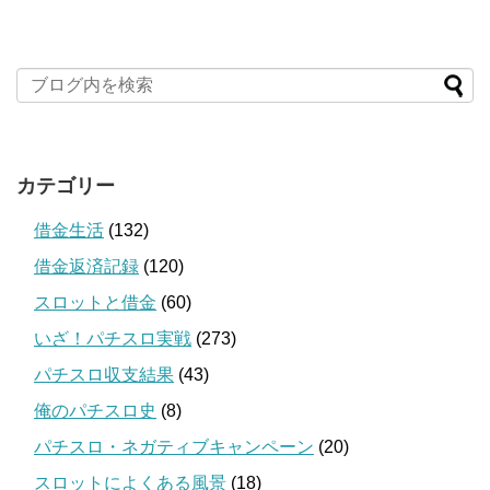
カテゴリー
借金生活
(132)
借金返済記録
(120)
スロットと借金
(60)
いざ！パチスロ実戦
(273)
パチスロ収支結果
(43)
俺のパチスロ史
(8)
パチスロ・ネガティブキャンペーン
(20)
スロットによくある風景
(18)