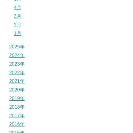
4月
3月
2月
1月
2025年
2024年
2023年
2022年
2021年
2020年
2019年
2018年
2017年
2016年
2015年