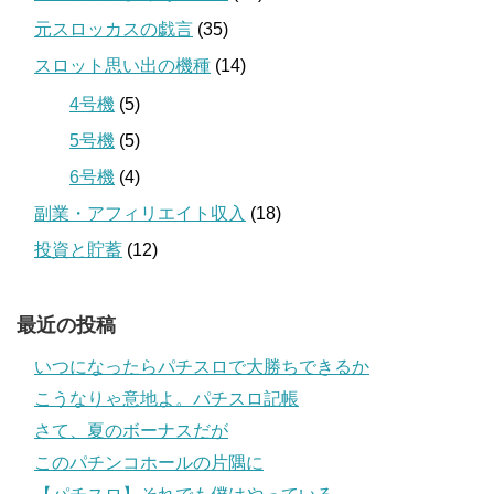
元スロッカスの戯言
(35)
スロット思い出の機種
(14)
4号機
(5)
5号機
(5)
6号機
(4)
副業・アフィリエイト収入
(18)
投資と貯蓄
(12)
最近の投稿
いつになったらパチスロで大勝ちできるか
こうなりゃ意地よ。パチスロ記帳
さて、夏のボーナスだが
このパチンコホールの片隅に