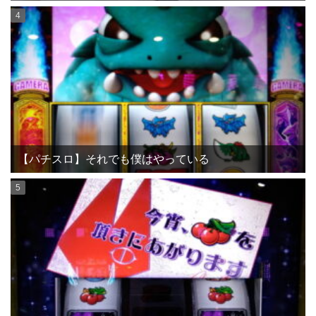
【パチスロ】それでも僕はやっている