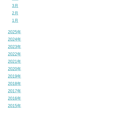
3月
2月
1月
2025年
2024年
2023年
2022年
2021年
2020年
2019年
2018年
2017年
2016年
2015年