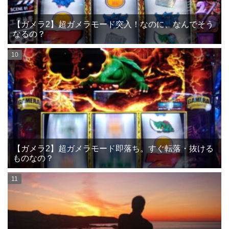
【ガメラ2】超ガメラモード突入！なのに、なんでそう
なるの？
【ガメラ2】超ガメラモード即落ち。すぐ転落・抜ける
ものなの？