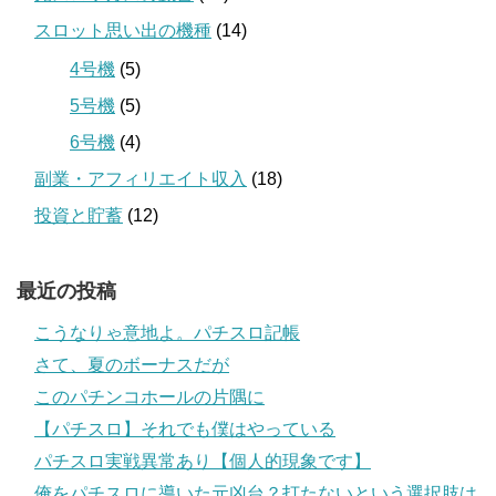
スロット思い出の機種
(14)
4号機
(5)
5号機
(5)
6号機
(4)
副業・アフィリエイト収入
(18)
投資と貯蓄
(12)
最近の投稿
こうなりゃ意地よ。パチスロ記帳
さて、夏のボーナスだが
このパチンコホールの片隅に
【パチスロ】それでも僕はやっている
パチスロ実戦異常あり【個人的現象です】
俺をパチスロに導いた元凶台？打たないという選択肢は