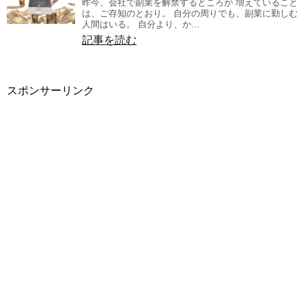
昨今、会社で副業を解禁するところが 増えていること
は、ご存知のとおり。 自分の周りでも、副業に勤しむ
人間はいる。 自分より、か...
記事を読む
スポンサーリンク