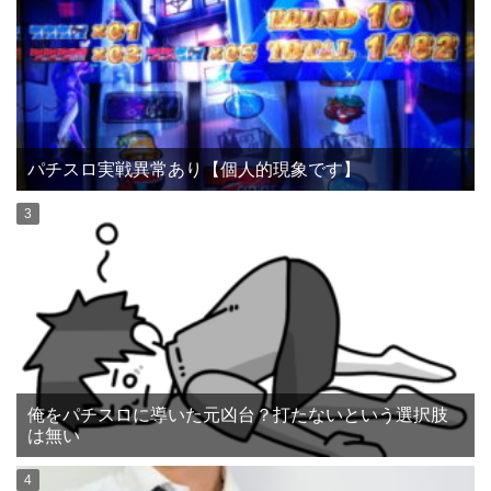
パチスロ実戦異常あり【個人的現象です】
俺をパチスロに導いた元凶台？打たないという選択肢
は無い