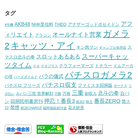
タグ
アフ
AKB48
NHK受信料
THEO
アナザーゴッドポセイドン
4号機
ガメラ
オールナイト営業
ィリエイト
アラジン
キャッツ・アイ
2
キン肉マン
ス
ギャンブル依存症
スーパーキャッ
スロットあるある
マスロ北斗の拳
ツタイム
テラフォーマーズ
トナラー
ドルアーガ
テオ
テオプラス
パチスロガメラ2
バラの儀式
の塔
ハードボイルド
パチスロ収支
パチスロ フリーズ
ファミスタ回胴版
ボーナス
リ
三重
北斗の拳
台パ
ルパン三世 世界解剖
万枚
副収入
ボ払い
万数
押忍！番長3
番長ZERO
ン
回胴民明書房刊
禁ス
政宗2
獣王
禁煙
ロ
花火絶景
絶頂CHARGE
臨時福祉給付金