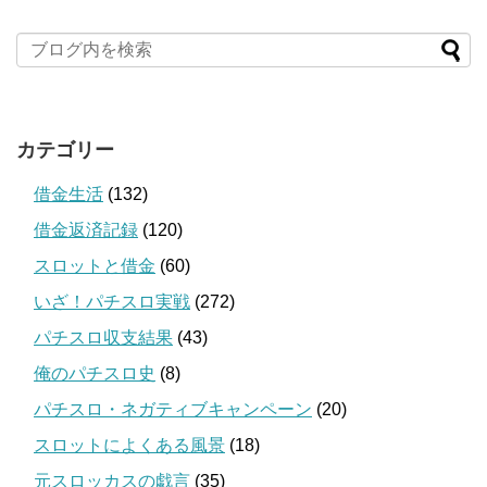
カテゴリー
借金生活
(132)
借金返済記録
(120)
スロットと借金
(60)
いざ！パチスロ実戦
(272)
パチスロ収支結果
(43)
俺のパチスロ史
(8)
パチスロ・ネガティブキャンペーン
(20)
スロットによくある風景
(18)
元スロッカスの戯言
(35)