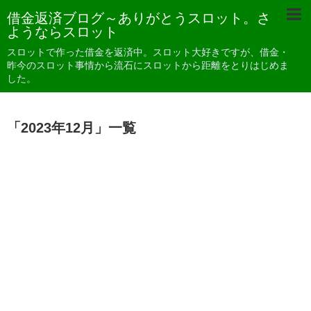
借金返済ブログ～ありがとうスロット。さ
ようならスロット
スロットで作った借金を返済中。スロット大好きですが、借金・
昨今のスロット事情から流石にスロットから距離をとりはじめま
した。
「
2023年12月
」
一覧