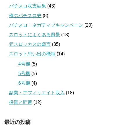
パチスロ収支結果
(43)
俺のパチスロ史
(8)
パチスロ・ネガティブキャンペーン
(20)
スロットによくある風景
(18)
元スロッカスの戯言
(35)
スロット思い出の機種
(14)
4号機
(5)
5号機
(5)
6号機
(4)
副業・アフィリエイト収入
(18)
投資と貯蓄
(12)
最近の投稿