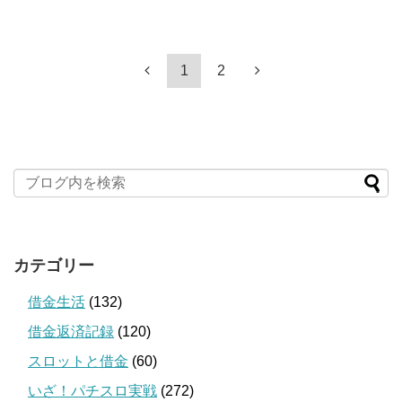
1
2
カテゴリー
借金生活
(132)
借金返済記録
(120)
スロットと借金
(60)
いざ！パチスロ実戦
(272)