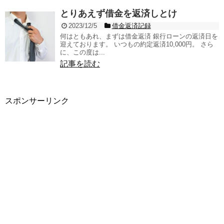
とりあえず借金を返済しとけ
2023/12/5
借金返済記録
何はともあれ、まずは借金返済 銀行ローンの返済日を
迎えております。 いつもの約定返済10,000円。 さら
に、この度は...
記事を読む
スポンサーリンク