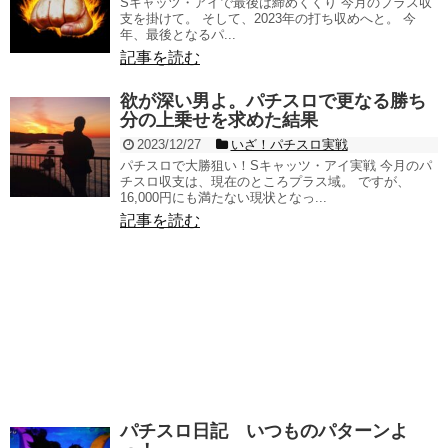
Sキャッツ・アイで最後は締めくくり 今月のプラス収
支を掛けて。 そして、2023年の打ち収めへと。 今
年、最後となるパ...
記事を読む
欲が深い男よ。パチスロで更なる勝ち
分の上乗せを求めた結果
2023/12/27
いざ！パチスロ実戦
パチスロで大勝狙い！Sキャッツ・アイ実戦 今月のパ
チスロ収支は、現在のところプラス域。 ですが、
16,000円にも満たない現状となっ...
記事を読む
パチスロ日記 いつものパターンよ