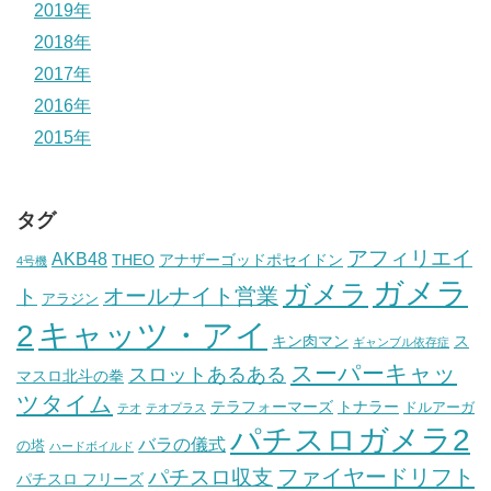
2019年
2018年
2017年
2016年
2015年
タグ
アフィリエイ
AKB48
THEO
アナザーゴッドポセイドン
4号機
ガメラ
ガメラ
オールナイト営業
ト
アラジン
キャッツ・アイ
2
キン肉マン
ス
ギャンブル依存症
スーパーキャッ
スロットあるある
マスロ北斗の拳
ツタイム
テラフォーマーズ
トナラー
ドルアーガ
テオ
テオプラス
パチスロガメラ2
バラの儀式
の塔
ハードボイルド
ファイヤードリフト
パチスロ収支
パチスロ フリーズ