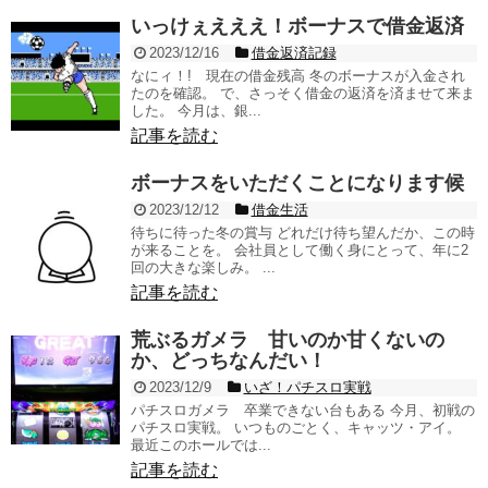
いっけぇえええ！ボーナスで借金返済
2023/12/16
借金返済記録
なにィ！! 現在の借金残高 冬のボーナスが入金され
たのを確認。 で、さっそく借金の返済を済ませて来ま
した。 今月は、銀...
記事を読む
ボーナスをいただくことになります候
2023/12/12
借金生活
待ちに待った冬の賞与 どれだけ待ち望んだか、この時
が来ることを。 会社員として働く身にとって、年に2
回の大きな楽しみ。 ...
記事を読む
荒ぶるガメラ 甘いのか甘くないの
か、どっちなんだい！
2023/12/9
いざ！パチスロ実戦
パチスロガメラ 卒業できない台もある 今月、初戦の
パチスロ実戦。 いつものごとく、キャッツ・アイ。
最近このホールでは...
記事を読む