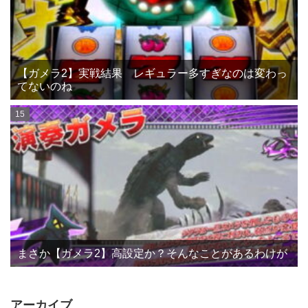
【ガメラ2】実戦結果 レギュラー多すぎなのは変わっ
てないのね
まさか【ガメラ2】高設定か？そんなことがあるわけが
アーカイブ