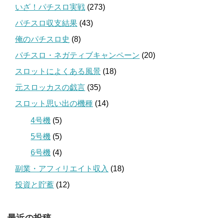
いざ！パチスロ実戦
(273)
パチスロ収支結果
(43)
俺のパチスロ史
(8)
パチスロ・ネガティブキャンペーン
(20)
スロットによくある風景
(18)
元スロッカスの戯言
(35)
スロット思い出の機種
(14)
4号機
(5)
5号機
(5)
6号機
(4)
副業・アフィリエイト収入
(18)
投資と貯蓄
(12)