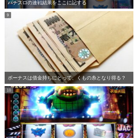
パチスロの連戦結果をここに記する
ボーナスは借金持ちにとって、くもの糸となり得る？