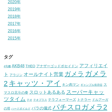
2020年
2019年
2018年
2017年
2016年
2015年
タグ
アフィリエイ
AKB48
THEO
アナザーゴッドポセイドン
4号機
ガメラ
ガメラ
オールナイト営業
ト
アラジン
キャッツ・アイ
2
キン肉マン
ス
ギャンブル依存症
スーパーキャッ
スロットあるある
マスロ北斗の拳
ツタイム
テラフォーマーズ
トナラー
ドルアーガ
テオ
テオプラス
パチスロガメラ2
バラの儀式
の塔
ハードボイルド