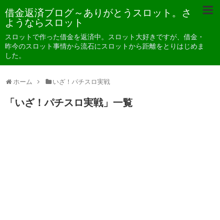
借金返済ブログ～ありがとうスロット。さ
ようならスロット
スロットで作った借金を返済中。スロット大好きですが、借金・
昨今のスロット事情から流石にスロットから距離をとりはじめま
した。
ホーム
いざ！パチスロ実戦
「
いざ！パチスロ実戦
」
一覧