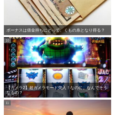
ボーナスは借金持ちにとって、くもの糸となり得る？
【ガメラ2】超ガメラモード突入！なのに、なんでそう
なるの？