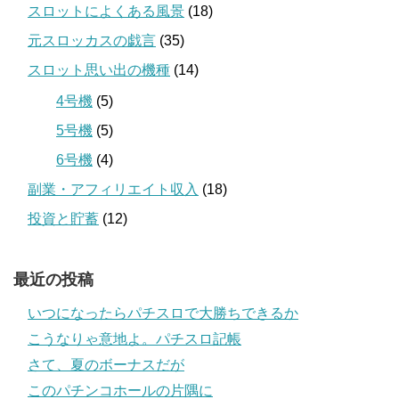
スロットによくある風景
(18)
元スロッカスの戯言
(35)
スロット思い出の機種
(14)
4号機
(5)
5号機
(5)
6号機
(4)
副業・アフィリエイト収入
(18)
投資と貯蓄
(12)
最近の投稿
いつになったらパチスロで大勝ちできるか
こうなりゃ意地よ。パチスロ記帳
さて、夏のボーナスだが
このパチンコホールの片隅に