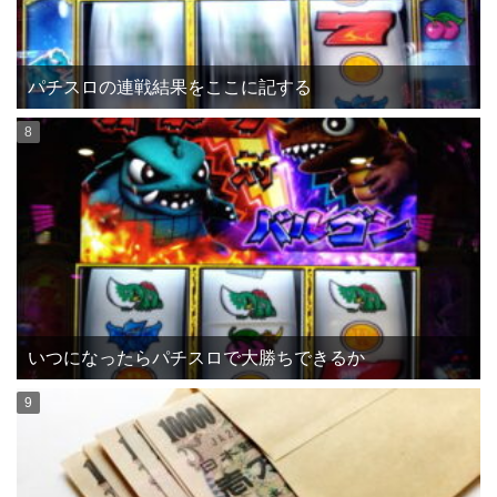
パチスロの連戦結果をここに記する
いつになったらパチスロで大勝ちできるか