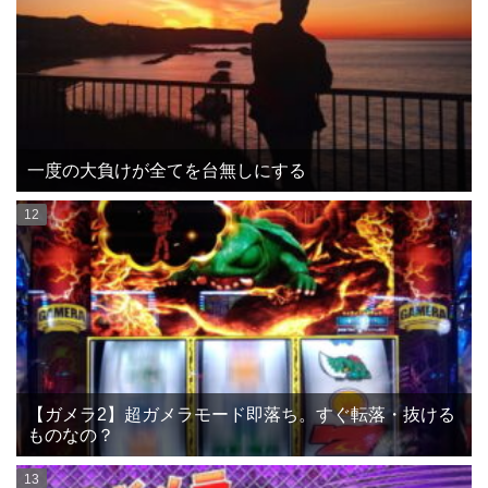
一度の大負けが全てを台無しにする
【ガメラ2】超ガメラモード即落ち。すぐ転落・抜ける
ものなの？