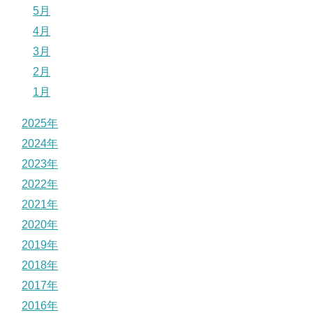
5月
4月
3月
2月
1月
2025年
2024年
2023年
2022年
2021年
2020年
2019年
2018年
2017年
2016年