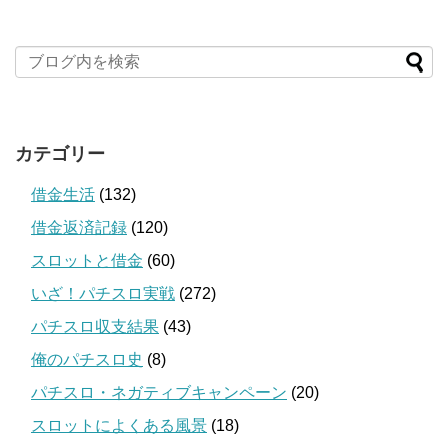
カテゴリー
借金生活
(132)
借金返済記録
(120)
スロットと借金
(60)
いざ！パチスロ実戦
(272)
パチスロ収支結果
(43)
俺のパチスロ史
(8)
パチスロ・ネガティブキャンペーン
(20)
スロットによくある風景
(18)