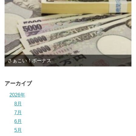
さぁこい！ボーナス
アーカイブ
2026年
8月
7月
6月
5月