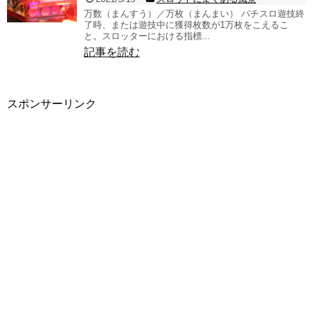
万数（まんすう）／万枚（まんまい） パチスロ遊技終
了時、または遊技中に獲得枚数が1万枚をこえるこ
と。スロッターにおける指標...
記事を読む
スポンサーリンク