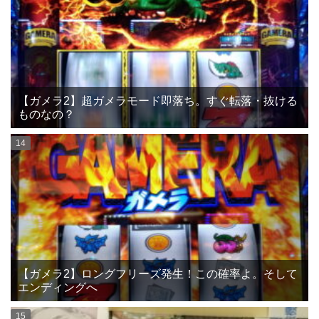
【ガメラ2】超ガメラモード即落ち。すぐ転落・抜ける
ものなの？
【ガメラ2】ロングフリーズ発生！この確率よ。そして
エンディングへ