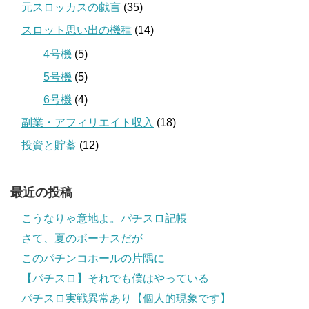
元スロッカスの戯言
(35)
スロット思い出の機種
(14)
4号機
(5)
5号機
(5)
6号機
(4)
副業・アフィリエイト収入
(18)
投資と貯蓄
(12)
最近の投稿
こうなりゃ意地よ。パチスロ記帳
さて、夏のボーナスだが
このパチンコホールの片隅に
【パチスロ】それでも僕はやっている
パチスロ実戦異常あり【個人的現象です】