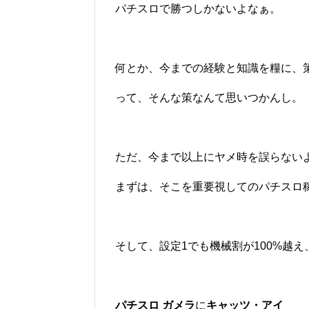
パチスロで勝つしかないよなぁ。
何とか、今までの経験と知識を糧に、
って、そんな策なんて思いつかんし。
ただ、今まで以上にヤメ時を誤らない
まずは、そこを重要視してのパチスロ
そして、設定1でも機械割が100%越
パチスロ ガメラ
に
キャッツ・アイ