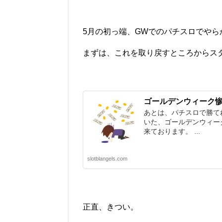
5月の初っ端、GWでのパチスロでやらか
まずは、これを取り戻すところからス
ゴールデンウィーク
あとは、パチスロで勝て
いた、ゴールデンウィー
来ております。 ...
slotblangels.com
正直、きつい。