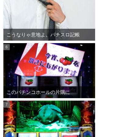
こうなりゃ意地よ。パチスロ記帳
このパチンコホールの片隅に