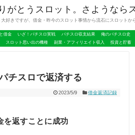
りがとうスロット。さようなら
ト大好きですが、借金・昨今のスロット事情から流石にスロットか
と借金
いざ！パチスロ実戦
パチスロ収支結果
俺のパチスロ史
スロット思い出の機種
副業・アフィリエイト収入
投資と貯蓄
パチスロで返済する
2023/5/9
借金返済記録
金を返すことに成功