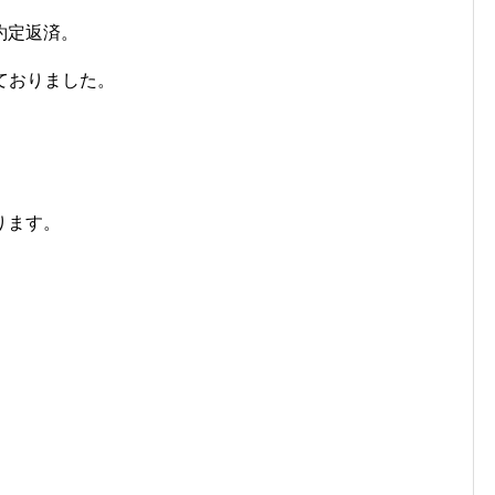
約定返済。
れておりました。
。
ります。