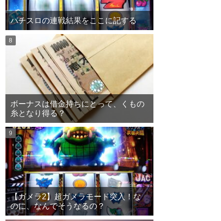
パチスロの連戦結果をここに記する
ボーナスは借金持ちにとって、くもの
糸となり得る？
【ガメラ2】超ガメラモード突入！な
のに、なんでそうなるの？