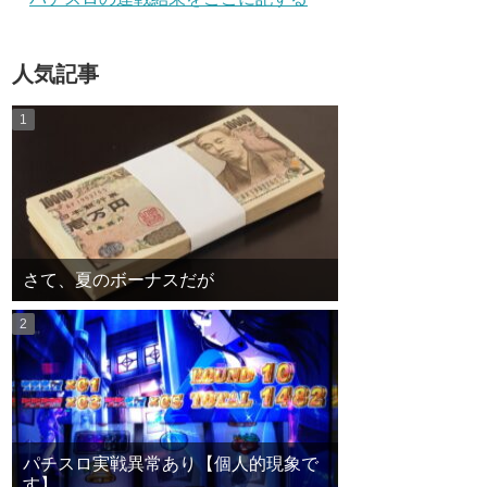
人気記事
さて、夏のボーナスだが
パチスロ実戦異常あり【個人的現象で
す】