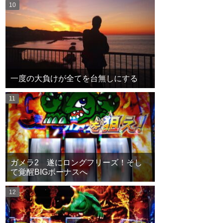
一度の大負けが全てを台無しにする
ガメラ2 遂にロングフリーズ！そし
て覚醒BIGボーナスへ