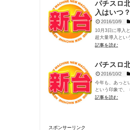
パチスロ
入はいつ
2016/10/9
10月3日に導入
超大量導入という
記事を読む
パチスロ北
2016/10/2
今年も、あっと
という印象で、 
記事を読む
スポンサーリンク