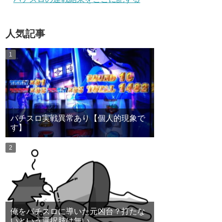
人気記事
パチスロ実戦異常あり【個人的現象で
す】
俺をパチスロに導いた元凶台？打たな
いという選択肢は無い