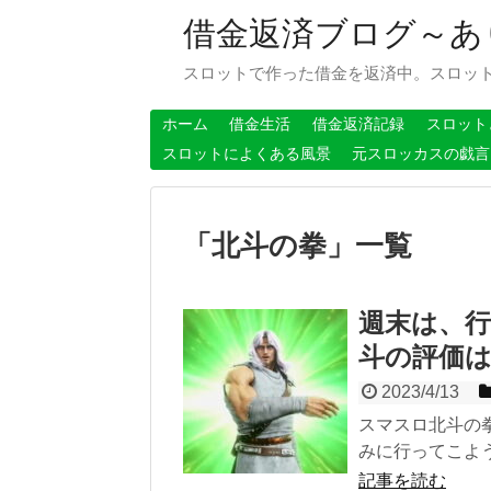
借金返済ブログ～あ
スロットで作った借金を返済中。スロッ
ホーム
借金生活
借金返済記録
スロット
スロットによくある風景
元スロッカスの戯言
「
北斗の拳
」
一覧
週末は、行
斗の評価
2023/4/13
スマスロ北斗の
みに行ってこよう
記事を読む