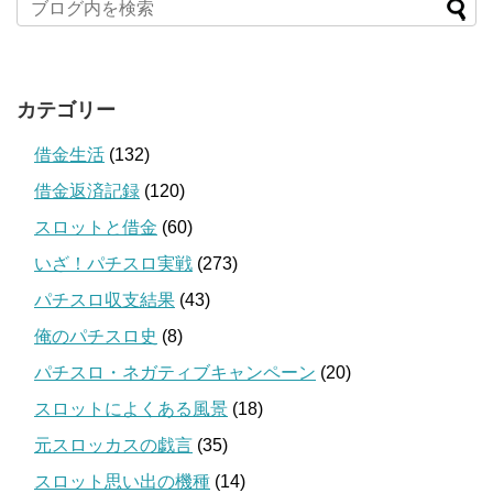
カテゴリー
借金生活
(132)
借金返済記録
(120)
スロットと借金
(60)
いざ！パチスロ実戦
(273)
パチスロ収支結果
(43)
俺のパチスロ史
(8)
パチスロ・ネガティブキャンペーン
(20)
スロットによくある風景
(18)
元スロッカスの戯言
(35)
スロット思い出の機種
(14)