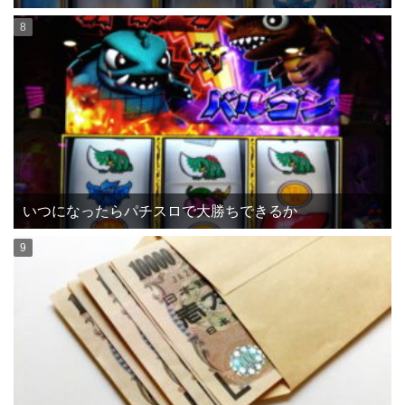
いつになったらパチスロで大勝ちできるか