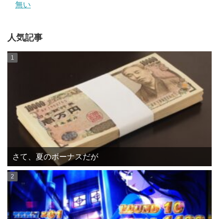
無い
人気記事
さて、夏のボーナスだが