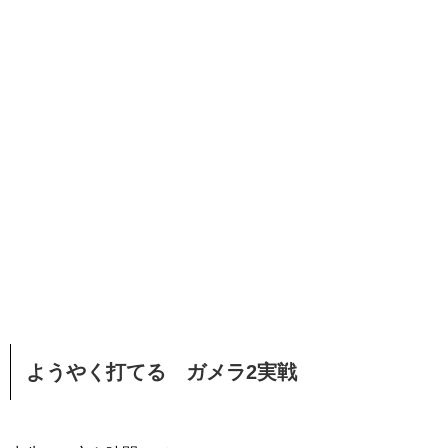
ようやく打てる ガメラ2実戦