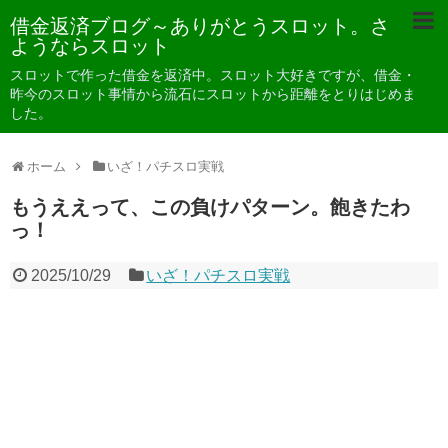
借金返済ブログ～ありがとうスロット。さ
ようならスロット
スロットで作った借金を返済中。スロット大好きですが、借金・
昨今のスロット事情から流石にスロットから距離をとりはじめま
した。
ホーム
いざ！パチスロ実戦
もうええって、この負けパターン。飽きたわ
っ！
2025/10/29
いざ！パチスロ実戦