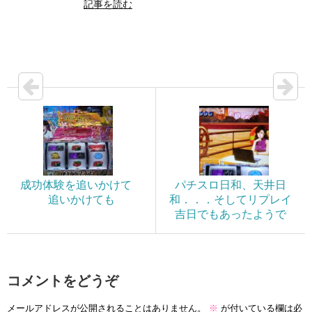
記事を読む
成功体験を追いかけて
パチスロ日和、天井日
追いかけても
和．．．そしてリプレイ
吉日でもあったようで
コメントをどうぞ
メールアドレスが公開されることはありません。
※
が付いている欄は必