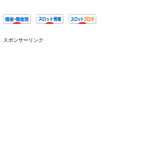
スポンサーリンク