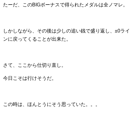
たーだ、このBIGボーナスで得られたメダルは全ノマレ。
しかしながら、その後は少しの追い銭で盛り返し、±0ライ
ンに戻ってくることが出来た。
さて、ここから仕切り直し。
今日こそは行けそうだ。
この時は、ほんとうにそう思っていた。。。