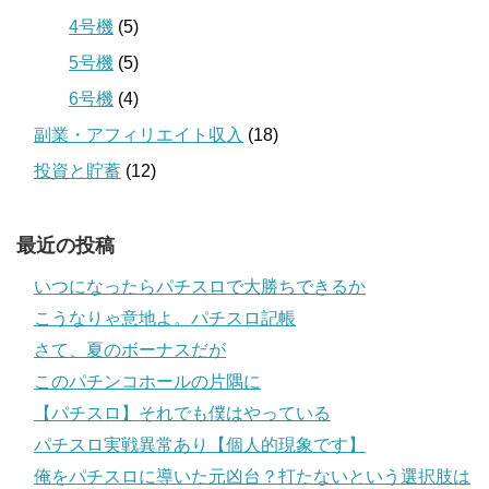
4号機
(5)
5号機
(5)
6号機
(4)
副業・アフィリエイト収入
(18)
投資と貯蓄
(12)
最近の投稿
いつになったらパチスロで大勝ちできるか
こうなりゃ意地よ。パチスロ記帳
さて、夏のボーナスだが
このパチンコホールの片隅に
【パチスロ】それでも僕はやっている
パチスロ実戦異常あり【個人的現象です】
俺をパチスロに導いた元凶台？打たないという選択肢は