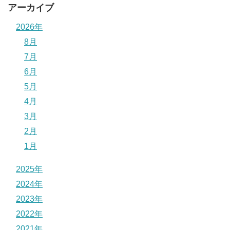
アーカイブ
2026年
8月
7月
6月
5月
4月
3月
2月
1月
2025年
2024年
2023年
2022年
2021年