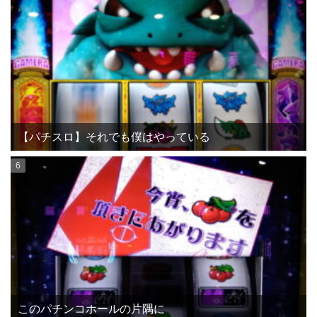
【パチスロ】それでも僕はやっている
このパチンコホールの片隅に