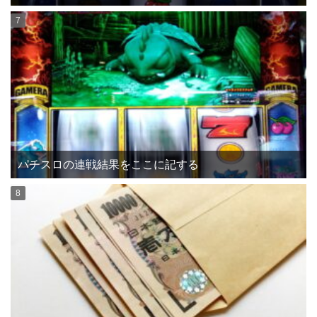
パチスロの連戦結果をここに記する