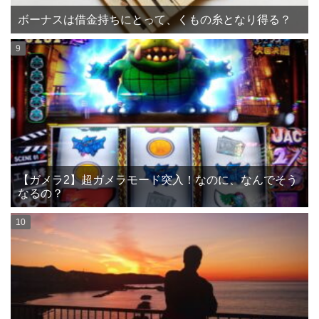
ボーナスは借金持ちにとって、くもの糸となり得る？
【ガメラ2】超ガメラモード突入！なのに、なんでそう
なるの？