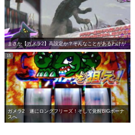
まさか【ガメラ2】高設定か？そんなことがあるわけが
ガメラ2 遂にロングフリーズ！そして覚醒BIGボーナ
スへ