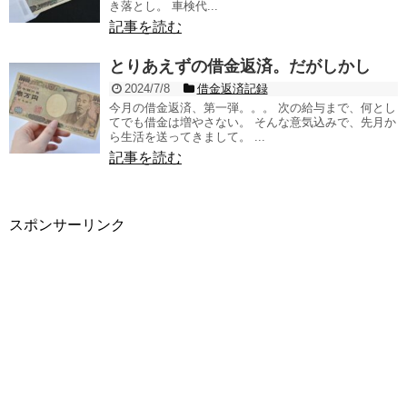
き落とし。 車検代...
記事を読む
とりあえずの借金返済。だがしかし
2024/7/8
借金返済記録
今月の借金返済、第一弾。。。 次の給与まで、何とし
てでも借金は増やさない。 そんな意気込みで、先月か
ら生活を送ってきまして。 ...
記事を読む
スポンサーリンク