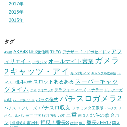
2017年
2016年
2015年
タグ
アフ
AKB48
NHK受信料
THEO
アナザーゴッドポセイドン
4号機
ガメラ
オールナイト営業
ィリエイト
アラジン
キャッツ・アイ
2
キン肉マン
ス
ギャンブル依存症
スーパーキャッ
スロットあるある
マスロ北斗の拳
ツタイム
テラフォーマーズ
トナラー
ドルアーガ
テオ
テオプラス
パチスロガメラ2
バラの儀式
の塔
ハードボイルド
パチスロ収支
パチスロ フリーズ
ファミスタ回胴版
ボーナス
リ
三重
北斗の拳
台パ
ルパン三世 世界解剖
万枚
副収入
ボ払い
万数
押忍！番長3
番長ZERO
ン
回胴民明書房刊
禁ス
政宗2
獣王