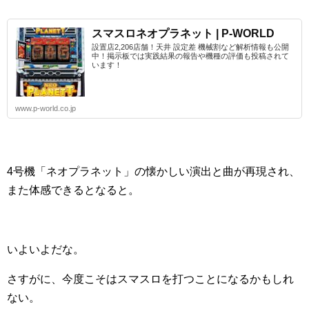
スマスロネオプラネット | P-WORLD
設置店2,206店舗！天井 設定差 機械割など解析情報も公開
中！掲示板では実践結果の報告や機種の評価も投稿されて
います！
www.p-world.co.jp
4号機「ネオプラネット」の懐かしい演出と曲が再現され、
また体感できるとなると。
いよいよだな。
さすがに、今度こそはスマスロを打つことになるかもしれ
ない。