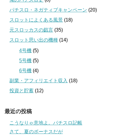
パチスロ・ネガティブキャンペーン
(20)
スロットによくある風景
(18)
元スロッカスの戯言
(35)
スロット思い出の機種
(14)
4号機
(5)
5号機
(5)
6号機
(4)
副業・アフィリエイト収入
(18)
投資と貯蓄
(12)
最近の投稿
こうなりゃ意地よ。パチスロ記帳
さて、夏のボーナスだが