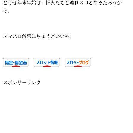
どうせ年末年始は、旧友たちと連れスロとなるだろうか
ら。
スマスロ解禁にちょうどいいや。
スポンサーリンク