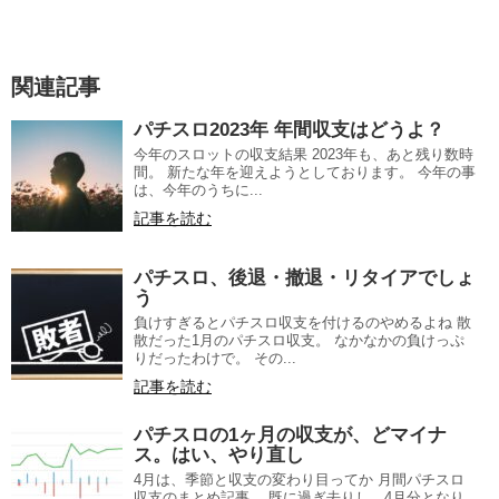
関連記事
パチスロ2023年 年間収支はどうよ？
今年のスロットの収支結果 2023年も、あと残り数時
間。 新たな年を迎えようとしております。 今年の事
は、今年のうちに...
記事を読む
パチスロ、後退・撤退・リタイアでしょ
う
負けすぎるとパチスロ収支を付けるのやめるよね 散
散だった1月のパチスロ収支。 なかなかの負けっぷ
りだったわけで。 その...
記事を読む
パチスロの1ヶ月の収支が、どマイナ
ス。はい、やり直し
4月は、季節と収支の変わり目ってか 月間パチスロ
収支のまとめ記事。 既に過ぎ去りし、4月分となり