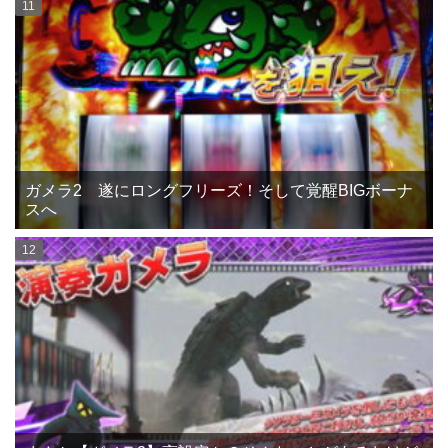
ガメラ2 遂にロングフリーズ！そして覚醒BIGボーナ
スへ