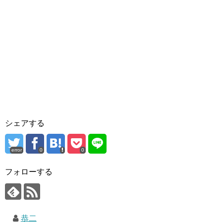
シェアする
error
0
0
フォローする
恭二