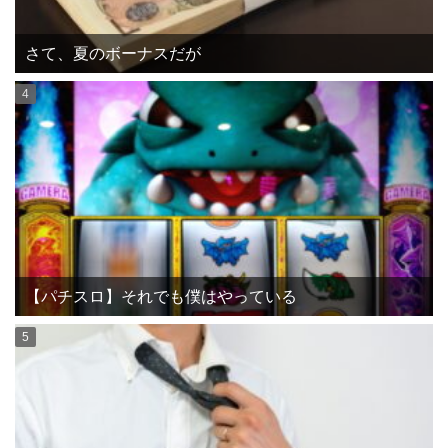
さて、夏のボーナスだが
【パチスロ】それでも僕はやっている