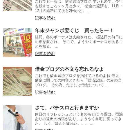
これでも一応は、借金返済ブログ 早いもので、今年
も残すところ２ヶ月と少々。 借金の返済も、11月・
12月の給料にてあと2回かと。 ...
記事を読む
年末ジャンボ宝くじ 買ったらー！
結局、冬のボーナスは支給された。 振込日の前日に
明細を渡され、 そこで、ようやくボーナスがあるこ
とを知る。 ...
記事を読む
借金ブログの本文を忘れるなよ
これでも借金返済ブログを掲げているのよね 最近、
借金に関しての内容ときたら「返済記録」のみの当
ブログ。 その為、たまには借金について...
記事を読む
さて、パチスロと行きますか
休日のリフレッシュという名のもとに 今週は、宿泊
ありの遠出の出張があり、ようやく自宅に戻ってき
た。 もう、ほんと疲れた。。。 ...