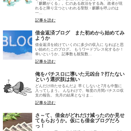
「麒麟がくる」。仁のある政治をする為、政者が現
れると降り立つといわれる聖獣・麒麟を呼ぶのは
一...
記事を読む
借金返済ブログ また初めから始めてみ
ようか
借金返済を続けていくのに多少の収入に なればと思
い始めたこのブログ。 もうワードプレス化するか！
幸いというか、記事数も観覧数...
記事を読む
俺をパチスロに導いた元凶台？打たない
という選択肢は無い
どんだけ待たせるんだよ 早くしないと7月も中盤に
入ってしまう。 んなわけで、毎度の月間パチスロ収
支の報告。 先月の結果となりま...
記事を読む
さ～て、借金がどれだけ減ったのか見せ
てもらおうか。仮にも借金ブログだろ
っ！