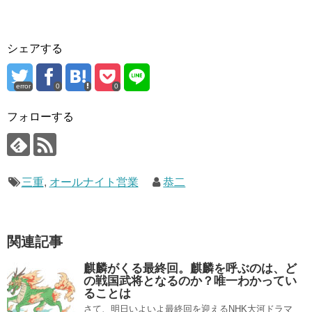
シェアする
error
0
0
フォローする
三重
,
オールナイト営業
恭二
関連記事
麒麟がくる最終回。麒麟を呼ぶのは、ど
の戦国武将となるのか？唯一わかってい
ることは
さて、明日いよいよ最終回を迎えるNHK大河ドラマ