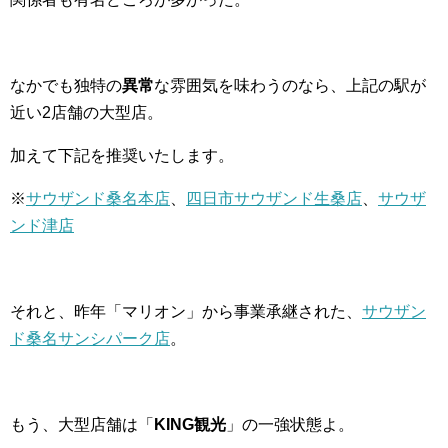
なかでも独特の
異常
な雰囲気を味わうのなら、上記の駅が
近い2店舗の大型店。
加えて下記を推奨いたします。
※
サウザンド桑名本店
、
四日市サウザンド生桑店
、
サウザ
ンド津店
それと、昨年「マリオン」から事業承継された、
サウザン
ド桑名サンシパーク店
。
もう、大型店舗は「
KING観光
」の一強状態よ。