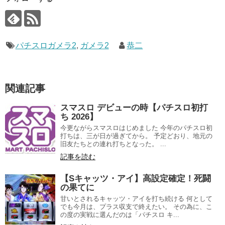
パチスロガメラ2
,
ガメラ2
恭二
関連記事
スマスロ デビューの時【パチスロ初打
ち 2026】
今更ながらスマスロはじめました 今年のパチスロ初
打ちは、三が日が過ぎてから。 予定どおり、地元の
旧友たちとの連れ打ちとなった。 ...
記事を読む
【Sキャッツ・アイ】高設定確定！死闘
の果てに
甘いとされるキャッツ・アイを打ち続ける 何として
でも今月は、プラス収支で終えたい。 その為に、こ
の度の実戦に選んだのは「パチスロ キ...