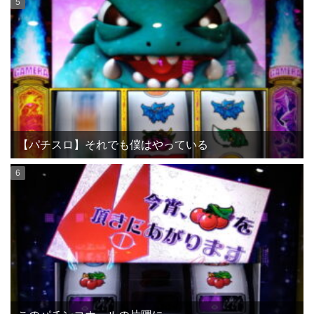
【パチスロ】それでも僕はやっている