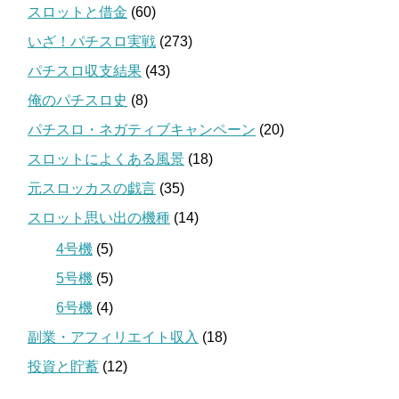
スロットと借金
(60)
いざ！パチスロ実戦
(273)
パチスロ収支結果
(43)
俺のパチスロ史
(8)
パチスロ・ネガティブキャンペーン
(20)
スロットによくある風景
(18)
元スロッカスの戯言
(35)
スロット思い出の機種
(14)
4号機
(5)
5号機
(5)
6号機
(4)
副業・アフィリエイト収入
(18)
投資と貯蓄
(12)