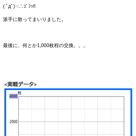
( ﾟдﾟ)･:∴ｺﾞﾌｯ!!
派手に散ってまいりました。
最後に、何とか1,000枚程の交換。。。