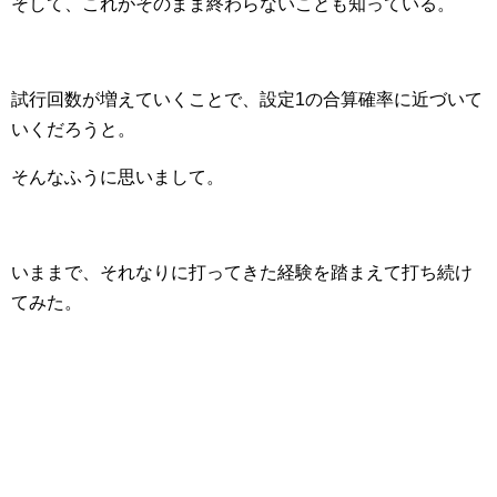
そして、これがそのまま終わらないことも知っている。
試行回数が増えていくことで、設定1の合算確率に近づいて
いくだろうと。
そんなふうに思いまして。
いままで、それなりに打ってきた経験を踏まえて打ち続け
てみた。