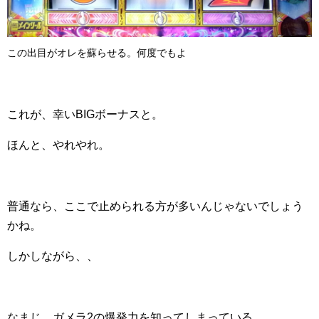
この出目がオレを蘇らせる。何度でもよ
これが、幸いBIGボーナスと。
ほんと、やれやれ。
普通なら、ここで止められる方が多いんじゃないでしょう
かね。
しかしながら、、
なまじ、ガメラ2の爆発力を知ってしまっている。