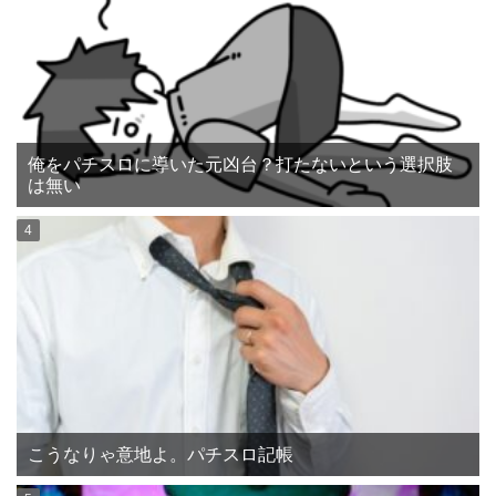
俺をパチスロに導いた元凶台？打たないという選択肢
は無い
こうなりゃ意地よ。パチスロ記帳