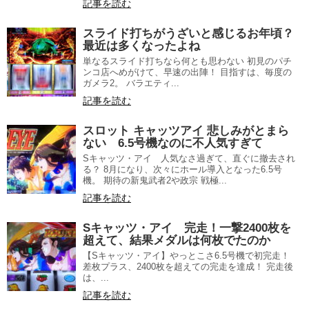
記事を読む
スライド打ちがうざいと感じるお年頃？
最近は多くなったよね
単なるスライド打ちなら何とも思わない 初見のパチ
ンコ店へめがけて、早速の出陣！ 目指すは、毎度の
ガメラ2。 バラエティ...
記事を読む
スロット キャッツアイ 悲しみがとまら
ない 6.5号機なのに不人気すぎて
Sキャッツ・アイ 人気なさ過ぎて、直ぐに撤去され
る？ 8月になり、次々にホール導入となった6.5号
機。 期待の新鬼武者2や政宗 戦極...
記事を読む
Sキャッツ・アイ 完走！一撃2400枚を
超えて、結果メダルは何枚でたのか
【Sキャッツ・アイ】やっとこさ6.5号機で初完走！
差枚プラス、2400枚を超えての完走を達成！ 完走後
は、...
記事を読む