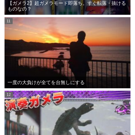
【ガメラ2】超ガメラモード即落ち。すぐ転落・抜ける
ものなの？
一度の大負けが全てを台無しにする