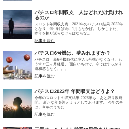
パチスロ年間収支 人はどれだけ負けれ
るのか
スロット年間収支表 2021年のパチスロ結果 2022年
となり、気づけば既に1月もなかば。 しかしまだ、
昨年を振り返らなけらばならな...
記事を読む
パチスロ6号機は、夢みれますか？
パチスロ 新6号機時代に突入 5号機がなくなり、も
うすぐ三ヶ月経過。 面白いもので、今ではすっかり
違和感もなく。。。 ...
記事を読む
パチスロ2023年 年間収支はどうよ？
今年のスロットの収支結果 2023年も、あと残り数時
間。 新たな年を迎えようとしております。 今年の事
は、今年のうちに...
記事を読む