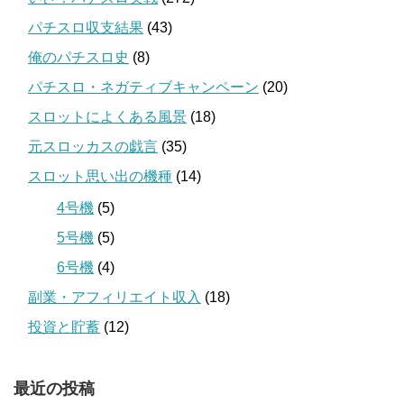
パチスロ収支結果
(43)
俺のパチスロ史
(8)
パチスロ・ネガティブキャンペーン
(20)
スロットによくある風景
(18)
元スロッカスの戯言
(35)
スロット思い出の機種
(14)
4号機
(5)
5号機
(5)
6号機
(4)
副業・アフィリエイト収入
(18)
投資と貯蓄
(12)
最近の投稿