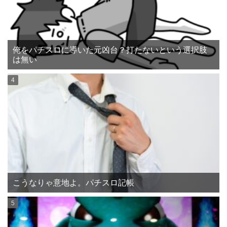
俺をパチスロに導いた元凶台？打たないという選択肢
は無い
こうなりゃ意地よ。パチスロ記帳