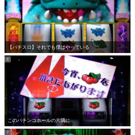
【パチスロ】それでも僕はやっている
このパチンコホールの片隅に