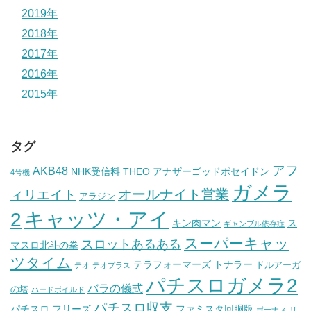
2019年
2018年
2017年
2016年
2015年
タグ
アフ
AKB48
NHK受信料
THEO
アナザーゴッドポセイドン
4号機
ガメラ
オールナイト営業
ィリエイト
アラジン
キャッツ・アイ
2
キン肉マン
ス
ギャンブル依存症
スーパーキャッ
スロットあるある
マスロ北斗の拳
ツタイム
テラフォーマーズ
トナラー
ドルアーガ
テオ
テオプラス
パチスロガメラ2
バラの儀式
の塔
ハードボイルド
パチスロ収支
パチスロ フリーズ
ファミスタ回胴版
ボーナス
リ