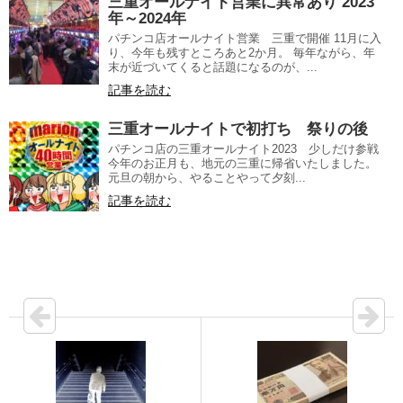
三重オールナイト営業に異常あり 2023
年～2024年
パチンコ店オールナイト営業 三重で開催 11月に入
り、今年も残すところあと2か月。 毎年ながら、年
末が近づいてくると話題になるのが、...
記事を読む
三重オールナイトで初打ち 祭りの後
パチンコ店の三重オールナイト2023 少しだけ参戦
今年のお正月も、地元の三重に帰省いたしました。
元旦の朝から、やることやって夕刻...
記事を読む