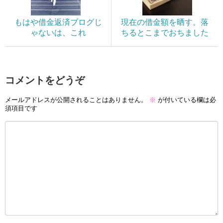
もはや借金返済ブログじ
現在の借金額を晒す。落
ゃないは、これ
ちるとこまでおちました
コメントをどうぞ
メールアドレスが公開されることはありません。
※
が付いている欄は必
須項目です