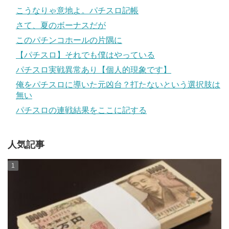
こうなりゃ意地よ。パチスロ記帳
さて、夏のボーナスだが
このパチンコホールの片隅に
【パチスロ】それでも僕はやっている
パチスロ実戦異常あり【個人的現象です】
俺をパチスロに導いた元凶台？打たないという選択肢は
無い
パチスロの連戦結果をここに記する
人気記事