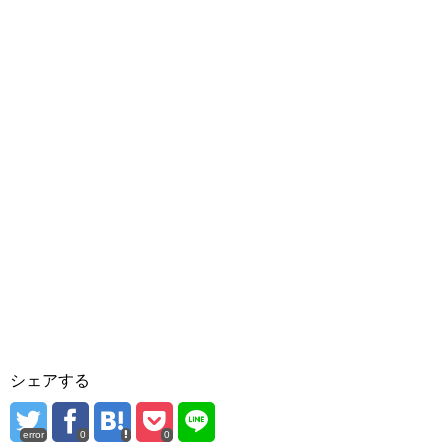
シェアする
error
0
0