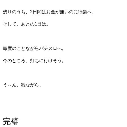
残りのうち、2日間はお金が無いのに行楽へ。
そして、あとの1日は。
毎度のことながらパチスロへ。
今のところ、打ちに行けそう。
う～ん、我ながら、
完璧