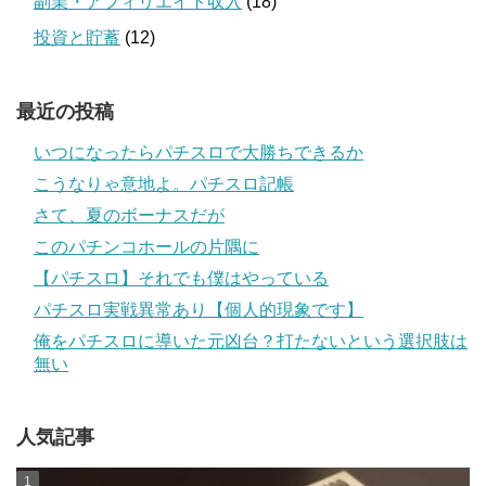
副業・アフィリエイト収入
(18)
投資と貯蓄
(12)
最近の投稿
いつになったらパチスロで大勝ちできるか
こうなりゃ意地よ。パチスロ記帳
さて、夏のボーナスだが
このパチンコホールの片隅に
【パチスロ】それでも僕はやっている
パチスロ実戦異常あり【個人的現象です】
俺をパチスロに導いた元凶台？打たないという選択肢は
無い
人気記事