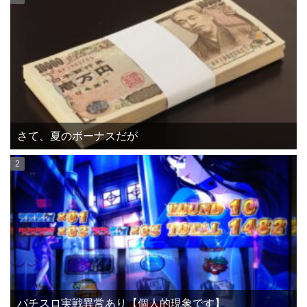
さて、夏のボーナスだが
パチスロ実戦異常あり【個人的現象です】