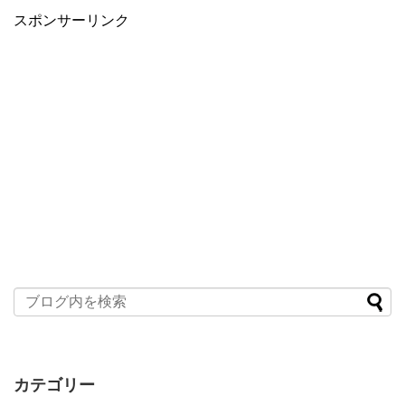
スポンサーリンク
カテゴリー