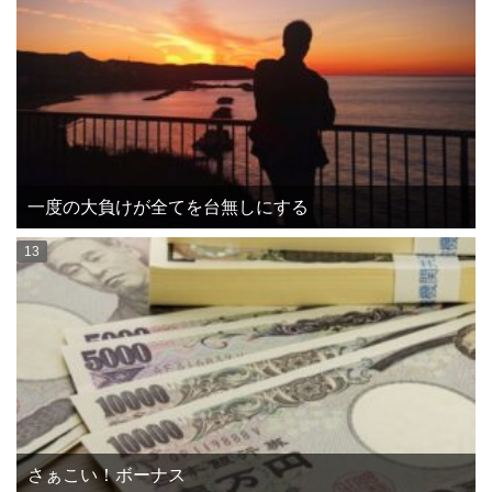
一度の大負けが全てを台無しにする
さぁこい！ボーナス