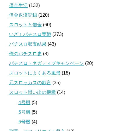
借金生活
(132)
借金返済記録
(120)
スロットと借金
(60)
いざ！パチスロ実戦
(273)
パチスロ収支結果
(43)
俺のパチスロ史
(8)
パチスロ・ネガティブキャンペーン
(20)
スロットによくある風景
(18)
元スロッカスの戯言
(35)
スロット思い出の機種
(14)
4号機
(5)
5号機
(5)
6号機
(4)