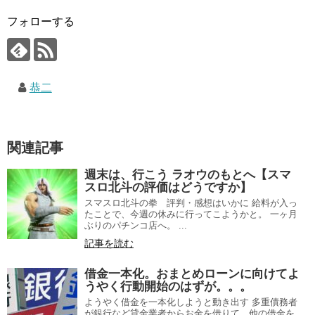
フォローする
恭二
関連記事
週末は、行こう ラオウのもとへ【スマ
スロ北斗の評価はどうですか】
スマスロ北斗の拳 評判・感想はいかに 給料が入っ
たことで、今週の休みに行ってこようかと。 一ヶ月
ぶりのパチンコ店へ。 ...
記事を読む
借金一本化。おまとめローンに向けてよ
うやく行動開始のはずが。。。
ようやく借金を一本化しようと動き出す 多重債務者
が銀行など貸金業者からお金を借りて、他の借金を