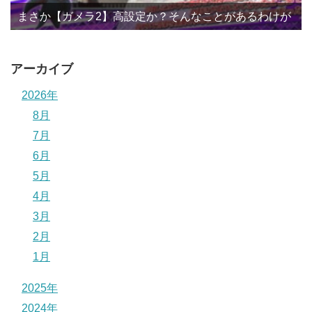
まさか【ガメラ2】高設定か？そんなことがあるわけが
アーカイブ
2026年
8月
7月
6月
5月
4月
3月
2月
1月
2025年
2024年