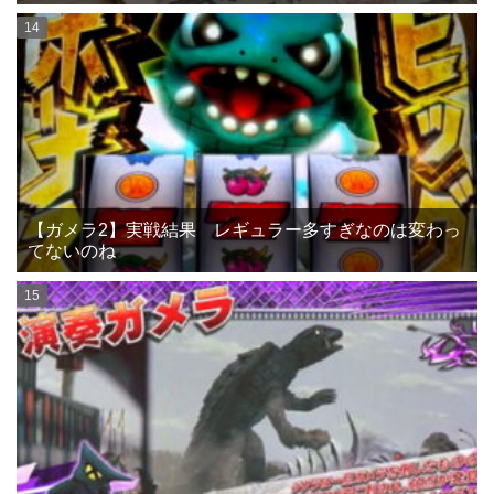
【ガメラ2】実戦結果 レギュラー多すぎなのは変わっ
てないのね