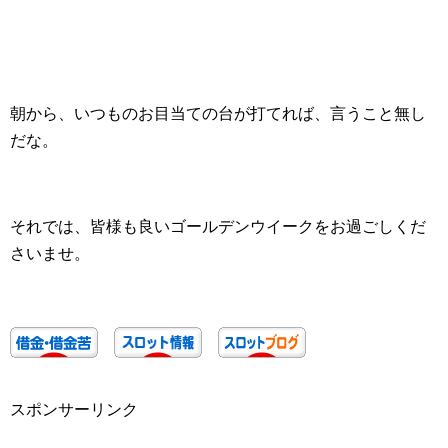
朝から、いつものお目当ての台が打てれば、言うこと無し
だな。
それでは、皆様も良いゴールデンウイークをお過ごしくだ
さいませ。
スポンサーリンク