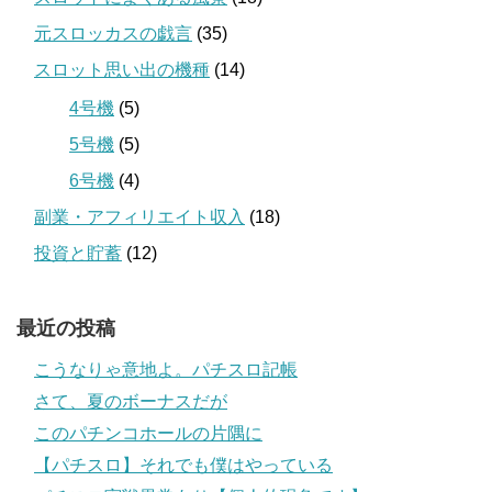
元スロッカスの戯言
(35)
スロット思い出の機種
(14)
4号機
(5)
5号機
(5)
6号機
(4)
副業・アフィリエイト収入
(18)
投資と貯蓄
(12)
最近の投稿
こうなりゃ意地よ。パチスロ記帳
さて、夏のボーナスだが
このパチンコホールの片隅に
【パチスロ】それでも僕はやっている