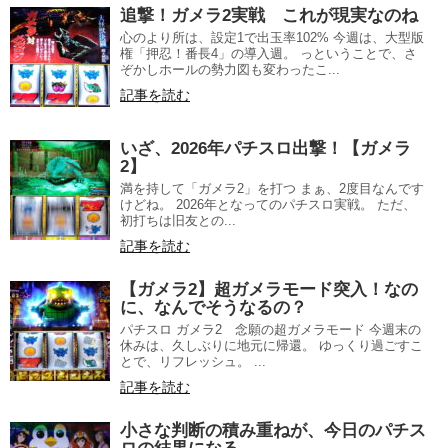
追撃！ガメラ2実戦 これが現実なのね
心のより所は、設定1で出玉率102% 今週は、大型版
権「押忍！番長4」の導入週。 っということで、さ
ぞかしホールの勢力図も変わったこ...
記事を読む
いざ、2026年パチスロ出撃！【ガメラ
2】
満を持して「ガメラ2」を打つ まぁ、2度目なんです
けどね。 2026年となってのパチスロ実戦。 ただ、
初打ちは旧友との...
記事を読む
【ガメラ2】超ガメラモード突入！なの
に、なんでそうなるの？
パチスロ ガメラ2 念願の超ガメラモード 今週末の
休みは、久しぶりに地元に帰還。 ゆっくり過ごすこ
とで、リフレッシュ。 ...
記事を読む
小さな判断の積み重ねが、今日のパチス