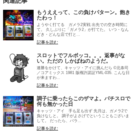
関連記事
もうええって、この負けパターン。飽き
たわっ！
ようやく打てる ガメラ2実戦 出先での空き時間に
て。 久しぶりに「ガメラ2」が打てた。 いつ・なん
どき・どんな店で打と...
記事を読む
スロットでフルボッコ。。。返事がな
い。ただの しかばねのようだ。
連勝をかけて、キャッツ・アイに挑んだら ©北条司
／コアミックス 1981 版権許諾証YML-035. こんな日
が来ますわ...
記事を読む
調子に乗ったらこのザマよ。パチスロで
何も無かった日
キャッツ・アイ 手も足も出ず 先月は、ガメラ2で
負けなしと。 調子がよさげでということもございま
して。 だったら、バラ...
記事を読む