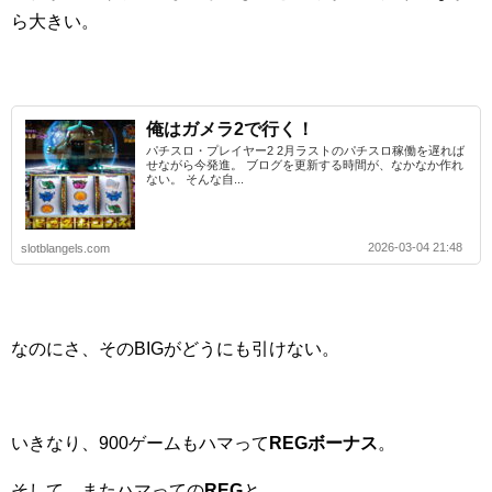
ら大きい。
俺はガメラ2で行く！
パチスロ・プレイヤー2 2月ラストのパチスロ稼働を遅れば
せながら今発進。 ブログを更新する時間が、なかなか作れ
ない。 そんな自...
2026-03-04 21:48
slotblangels.com
なのにさ、そのBIGがどうにも引けない。
いきなり、900ゲームもハマって
REGボーナス
。
そして、またハマっての
REG
と。