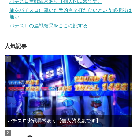
パチスロ実戦異常あり【個人的現象です】
俺をパチスロに導いた元凶台？打たないという選択肢は
無い
パチスロの連戦結果をここに記する
人気記事
パチスロ実戦異常あり【個人的現象です】