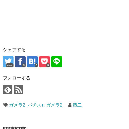
シェアする
error
0
0
フォローする
ガメラ2
,
パチスロガメラ2
恭二