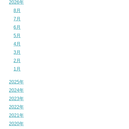
2026年
8月
7月
6月
5月
4月
3月
2月
1月
2025年
2024年
2023年
2022年
2021年
2020年