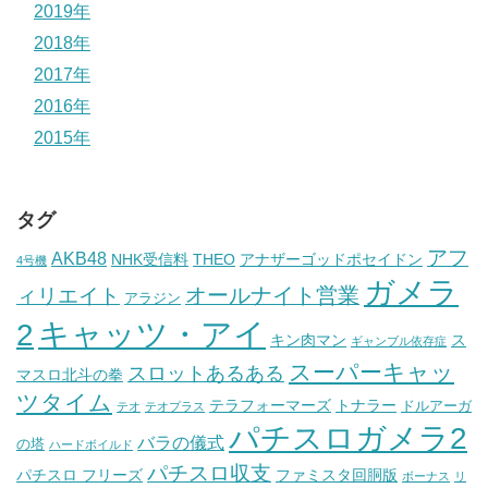
2019年
2018年
2017年
2016年
2015年
タグ
アフ
AKB48
NHK受信料
THEO
アナザーゴッドポセイドン
4号機
ガメラ
オールナイト営業
ィリエイト
アラジン
キャッツ・アイ
2
キン肉マン
ス
ギャンブル依存症
スーパーキャッ
スロットあるある
マスロ北斗の拳
ツタイム
テラフォーマーズ
トナラー
ドルアーガ
テオ
テオプラス
パチスロガメラ2
バラの儀式
の塔
ハードボイルド
パチスロ収支
パチスロ フリーズ
ファミスタ回胴版
ボーナス
リ