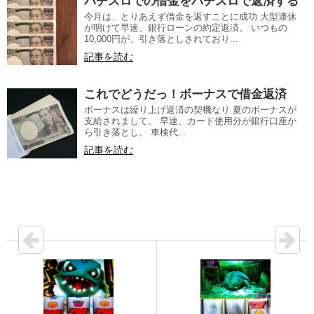
パチスロでの借金をパチスロで返済する
今月は、とりあえず借金を返すことに成功 大型連休
が明けて早速、銀行ローンの約定返済。 いつもの
10,000円が、引き落としされており...
記事を読む
これでどうだっ！ボーナスで借金返済
ボーナスは繰り上げ返済の契機なり 夏のボーナスが
支給されまして。 早速、カード使用分が銀行口座か
ら引き落とし。 車検代...
記事を読む