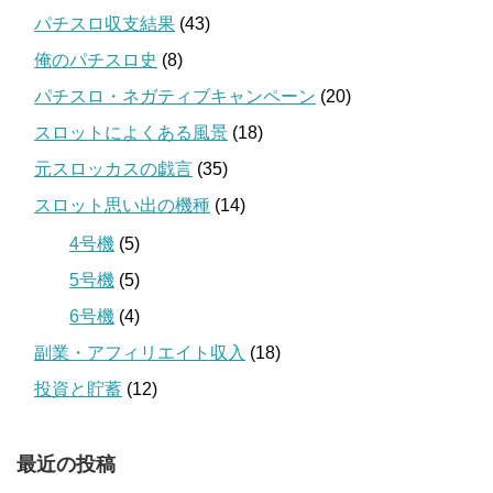
パチスロ収支結果
(43)
俺のパチスロ史
(8)
パチスロ・ネガティブキャンペーン
(20)
スロットによくある風景
(18)
元スロッカスの戯言
(35)
スロット思い出の機種
(14)
4号機
(5)
5号機
(5)
6号機
(4)
副業・アフィリエイト収入
(18)
投資と貯蓄
(12)
最近の投稿