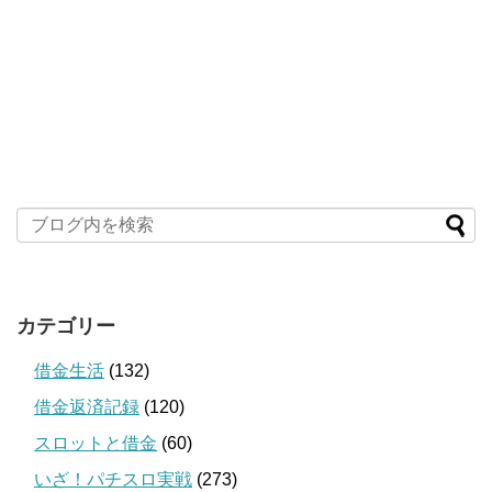
カテゴリー
借金生活
(132)
借金返済記録
(120)
スロットと借金
(60)
いざ！パチスロ実戦
(273)