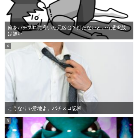
俺をパチスロに導いた元凶台？打たないという選択肢
は無い
こうなりゃ意地よ。パチスロ記帳