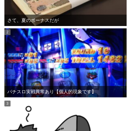
さて、夏のボーナスだが
パチスロ実戦異常あり【個人的現象です】