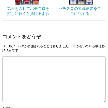
気合を入れてパチスロを
パチスロの連戦結果をこ
打ちに行くと負けるよね
こに記する
コメントをどうぞ
メールアドレスが公開されることはありません。
※
が付いている欄は必
須項目です