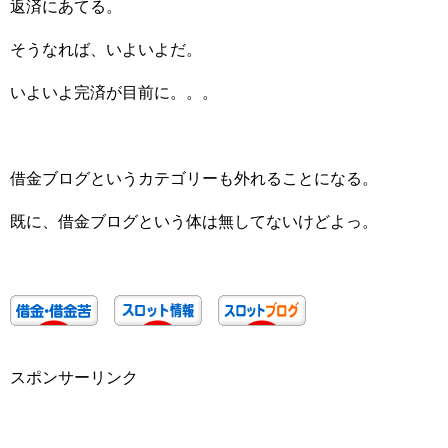
返済にあてる。
そうなれば、いよいよだ。
いよいよ完済が目前に。。。
借金ブログというカテゴリーも外れることになる。
既に、借金ブログという体は無してないけどよっ。
スポンサーリンク