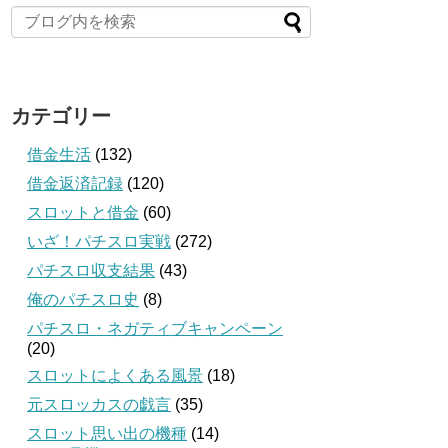
カテゴリー
借金生活
(132)
借金返済記録
(120)
スロットと借金
(60)
いざ！パチスロ実戦
(272)
パチスロ収支結果
(43)
俺のパチスロ史
(8)
パチスロ・ネガティブキャンペーン
(20)
スロットによくある風景
(18)
元スロッカスの戯言
(35)
スロット思い出の機種
(14)