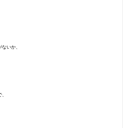
がないか、
で、
。