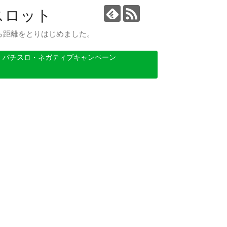
スロット
ら距離をとりはじめました。
パチスロ・ネガティブキャンペーン