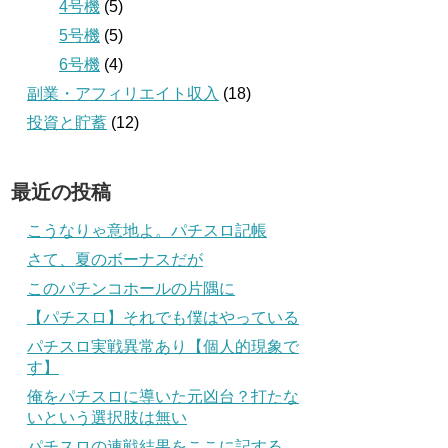
4号機
(5)
5号機
(5)
6号機
(4)
副業・アフィリエイト収入
(18)
投資と貯蓄
(12)
最近の投稿
こうなりゃ意地よ。パチスロ記帳
さて、夏のボーナスだが
このパチンコホールの片隅に
【パチスロ】それでも僕はやっている
パチスロ実戦異常あり【個人的現象で
す】
俺をパチスロに導いた元凶台？打たな
いという選択肢は無い
パチスロの連戦結果をここに記する