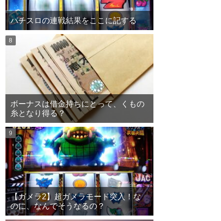
パチスロの連戦結果をここに記する
ボーナスは借金持ちにとって、くもの
糸となり得る？
【ガメラ2】超ガメラモード突入！な
のに、なんでそうなるの？