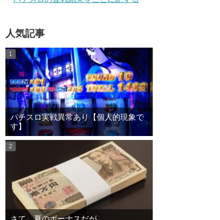
人気記事
パチスロ実戦異常あり【個人的現象で
す】
さて、夏のボーナスだが