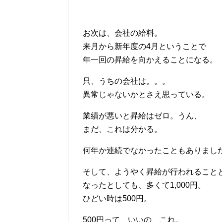
お次は、会社の給料。
来月から新年度の4月ということで
年一回の昇給を向かえることになる。
只、うちの会社は。。。
異常じゃないかとさえ思っている。
業績が悪いと昇給はゼロ。うん、
まだ、これは分かる。
何年か連続でなかったこともありまし
そして、ようやく昇給が行われること
なったとしても、多くて1,000円。
ひどい時は500円。
500円って、いいの、これ。