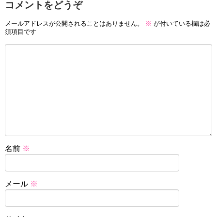
コメントをどうぞ
メールアドレスが公開されることはありません。
※
が付いている欄は必
須項目です
名前
※
メール
※