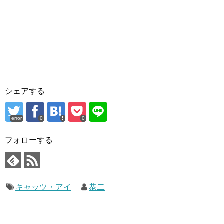
シェアする
error
0
0
フォローする
キャッツ・アイ
恭二