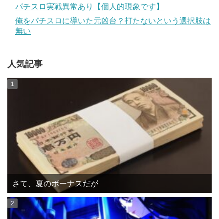
パチスロ実戦異常あり【個人的現象です】
俺をパチスロに導いた元凶台？打たないという選択肢は
無い
人気記事
さて、夏のボーナスだが