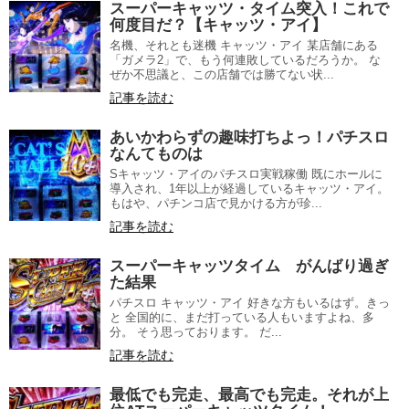
スーパーキャッツ・タイム突入！これで
何度目だ？【キャッツ・アイ】
名機、それとも迷機 キャッツ・アイ 某店舗にある
「ガメラ2」で、もう何連敗しているだろうか。 な
ぜか不思議と、この店舗では勝てない状...
記事を読む
あいかわらずの趣味打ちよっ！パチスロ
なんてものは
Sキャッツ・アイのパチスロ実戦稼働 既にホールに
導入され、1年以上が経過しているキャッツ・アイ。
もはや、パチンコ店で見かける方が珍...
記事を読む
スーパーキャッツタイム がんばり過ぎ
た結果
パチスロ キャッツ・アイ 好きな方もいるはず。きっ
と 全国的に、まだ打っている人もいますよね、多
分。 そう思っております。 だ...
記事を読む
最低でも完走、最高でも完走。それが上