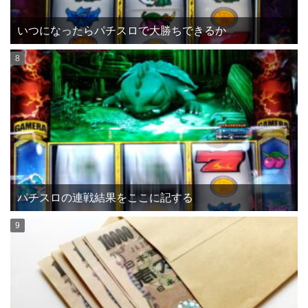
いつになったらパチスロで大勝ちできるか
パチスロの連戦結果をここに記する