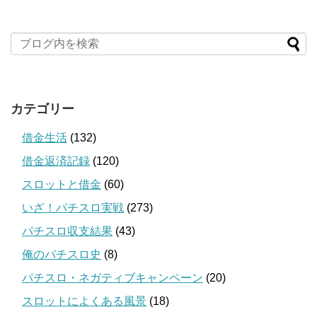
カテゴリー
借金生活
(132)
借金返済記録
(120)
スロットと借金
(60)
いざ！パチスロ実戦
(273)
パチスロ収支結果
(43)
俺のパチスロ史
(8)
パチスロ・ネガティブキャンペーン
(20)
スロットによくある風景
(18)