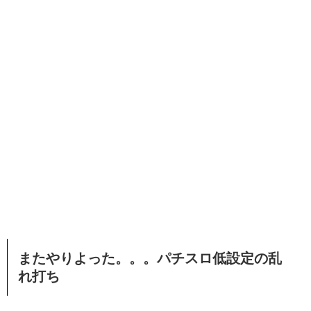
またやりよった。。。パチスロ低設定の乱
れ打ち