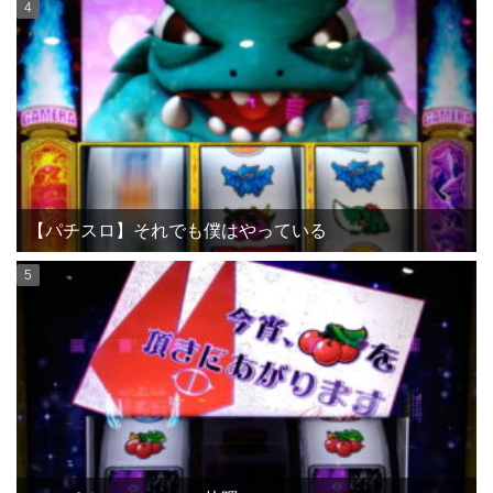
【パチスロ】それでも僕はやっている