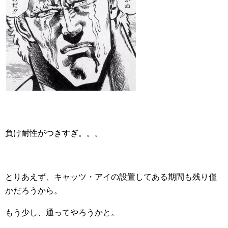
負け耐性がつきすぎ。。。
とりあえず、キャッツ・アイの設置してある期間も残り僅
かだろうから。
もう少し、通ってやろうかと。