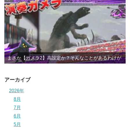
まさか【ガメラ2】高設定か？そんなことがあるわけが
アーカイブ
2026年
8月
7月
6月
5月