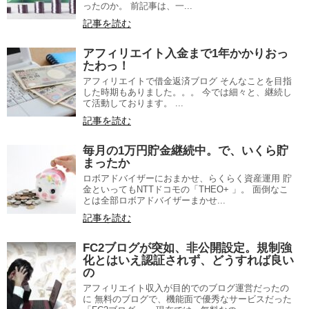
ったのか。 前記事は、一...
記事を読む
アフィリエイト入金まで1年かかりおっ
たわっ！
アフィリエイトで借金返済ブログ そんなことを目指
した時期もありました。。。 今では細々と、継続し
て活動しております。 ...
記事を読む
毎月の1万円貯金継続中。で、いくら貯
まったか
ロボアドバイザーにおまかせ、らくらく資産運用 貯
金といってもNTTドコモの「THEO+ 」。 面倒なこ
とは全部ロボアドバイザーまかせ...
記事を読む
FC2ブログが突如、非公開設定。規制強
化とはいえ認証されず、どうすれば良い
の
アフィリエイト収入が目的でのブログ運営だったの
に 無料のブログで、機能面で優秀なサービスだった