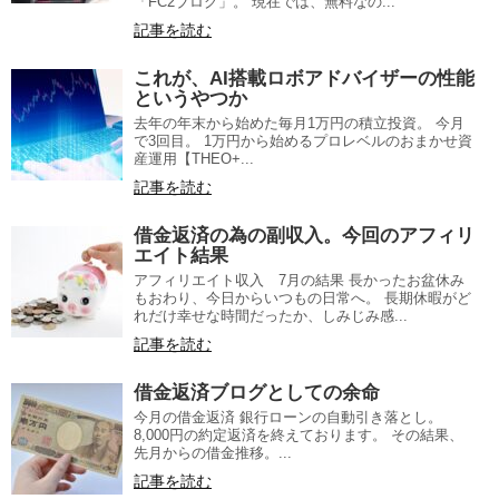
「FC2ブログ」。 現在では、無料なの...
記事を読む
これが、AI搭載ロボアドバイザーの性能
というやつか
去年の年末から始めた毎月1万円の積立投資。 今月
で3回目。 1万円から始めるプロレベルのおまかせ資
産運用【THEO+...
記事を読む
借金返済の為の副収入。今回のアフィリ
エイト結果
アフィリエイト収入 7月の結果 長かったお盆休み
もおわり、今日からいつもの日常へ。 長期休暇がど
れだけ幸せな時間だったか、しみじみ感...
記事を読む
借金返済ブログとしての余命
今月の借金返済 銀行ローンの自動引き落とし。
8,000円の約定返済を終えております。 その結果、
先月からの借金推移。...
記事を読む