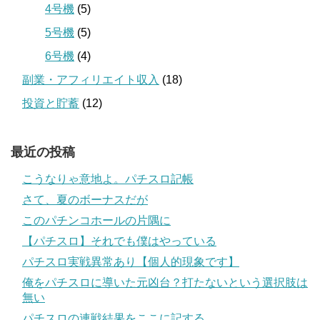
4号機
(5)
5号機
(5)
6号機
(4)
副業・アフィリエイト収入
(18)
投資と貯蓄
(12)
最近の投稿
こうなりゃ意地よ。パチスロ記帳
さて、夏のボーナスだが
このパチンコホールの片隅に
【パチスロ】それでも僕はやっている
パチスロ実戦異常あり【個人的現象です】
俺をパチスロに導いた元凶台？打たないという選択肢は
無い
パチスロの連戦結果をここに記する