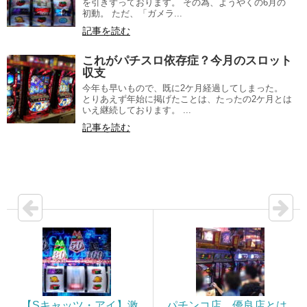
を引きずっております。 その為、ようやくの6月の
初動。 ただ、「ガメラ...
記事を読む
これがパチスロ依存症？今月のスロット
収支
今年も早いもので、既に2ケ月経過してしまった。
とりあえず年始に掲げたことは、たったの2ケ月とは
いえ継続しております。 ...
記事を読む
【Sキャッツ・アイ】激
パチンコ店。優良店とは