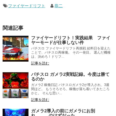
ファイヤードリフト
恭二
関連記事
ファイヤードリフト！実践結果 ファイ
ヤーモードが仕事しない件
パチスロ ファイヤードリフト再挑戦 給料日を迎えた
ことで、パチスロ再稼働。 その一発目。 選んだ機種
は、決めろ！ドリフ...
記事を読む
パチスロ ガメラ2実戦記録。今度は勝て
るのか
ガメラ2 稼働日記 パチスロガメラ2が導入され、3週
間ほど。 もうそろそろ、稼働が落ち着いてきたころ
かと。 そんな思い...
記事を読む
ガメラ2導入の前にガメラにお別
れ。。。のはずだった