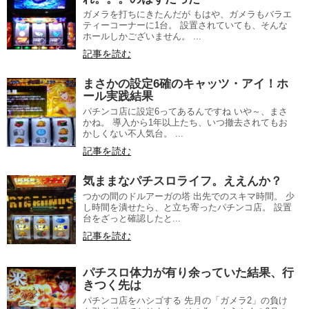
ガメラを打ちにきたんだが もはや、ガメラもバラエ
ティーコーナーに1台。 設置されていても、そんな
ホールしかございません。 ...
記事を読む
まさかの設定6確のキャッツ・アイ！ホ
ール実践結果
パチンコ店に設定6ってあるんですね いや～、まさ
かね。 導入から1年以上たち、いつ撤去されてもお
かしくない不人気台。 ...
記事を読む
気ままなパチスロライフ。ええんか？
つかの間のドルアーガの塔 出先でのスキマ時間。 少
し時間を潰せたら、と立ち寄ったパチンコ店。 設置
台をざっと確認したと...
記事を読む
パチスロ体力が有り余っていた結果、行
きつく先は
パチンコ店をハシゴする 先月の「ガメラ2」の負け