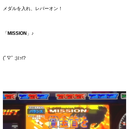
メダルを入れ、レバーオン！
「
MISSION
」♪
(ﾟ∇ﾟ ;)ｴｯ!?