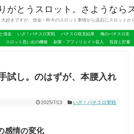
りがとうスロット。さようなら
ト大好きですが、借金・昨今のスロット事情から流石にスロットか
と借金
いざ！パチスロ実戦
パチスロ収支結果
俺のパチスロ史
スロット思い出の機種
副業・アフィリエイト収入
投資と貯蓄
手試し。のはずが、本腰入れ
2025/7/13
いざ！パチスロ実戦
の感情の変化