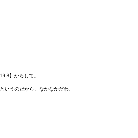
19.8】からして。
結果というのだから、なかなかだわ。