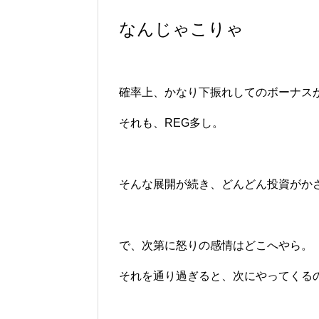
なんじゃこりゃ
確率上、かなり下振れしてのボーナス
それも、REG多し。
そんな展開が続き、どんどん投資がか
で、次第に怒りの感情はどこへやら。
それを通り過ぎると、次にやってくる