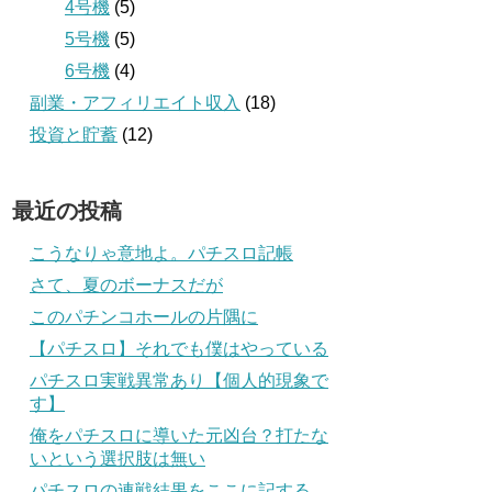
4号機
(5)
5号機
(5)
6号機
(4)
副業・アフィリエイト収入
(18)
投資と貯蓄
(12)
最近の投稿
こうなりゃ意地よ。パチスロ記帳
さて、夏のボーナスだが
このパチンコホールの片隅に
【パチスロ】それでも僕はやっている
パチスロ実戦異常あり【個人的現象で
す】
俺をパチスロに導いた元凶台？打たな
いという選択肢は無い
パチスロの連戦結果をここに記する