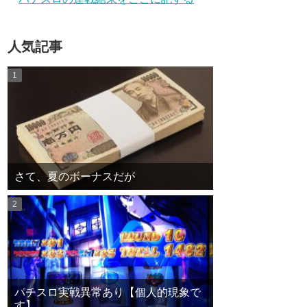
人気記事
さて、夏のボーナスだが
パチスロ実戦異常あり【個人的現象で
す】