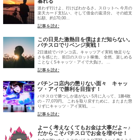
暮れる
迷わず行けよ、行けばわかるさ。スロットへ 今月の
楽天カード支払い、そして借金の返済分。 その総支
払額、約170,00...
記事を読む
この日見た激熱目を僕はまだ知らない。
パチスロでリベンジ実戦！
2日連続でパチンコ店。キャッツアイ実戦 物足りな
さを感じた、前日のスロット稼働。 全然、楽しめる
ことなくSキャッツ・アイで大負け。 ...
記事を読む
パチンコ店内の懲りない面々 キャッ
ツ・アイで勝利を目指す！
パチスロで勝つしか道がない 5月に入って、1勝4敗
の－77,070円。 これを取り戻すために、またまた懲
りずにキャッツ・アイ実戦。 ...
記事を読む
よーく考えなくてもお金は大事だよ～♪
だからこそパチスロでお金を増やせ！