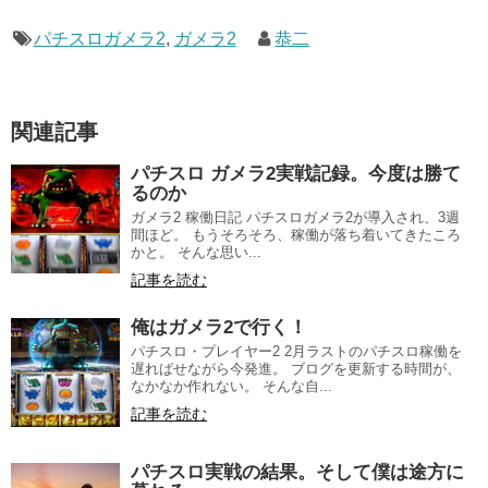
パチスロガメラ2
,
ガメラ2
恭二
関連記事
パチスロ ガメラ2実戦記録。今度は勝て
るのか
ガメラ2 稼働日記 パチスロガメラ2が導入され、3週
間ほど。 もうそろそろ、稼働が落ち着いてきたころ
かと。 そんな思い...
記事を読む
俺はガメラ2で行く！
パチスロ・プレイヤー2 2月ラストのパチスロ稼働を
遅ればせながら今発進。 ブログを更新する時間が、
なかなか作れない。 そんな自...
記事を読む
パチスロ実戦の結果。そして僕は途方に