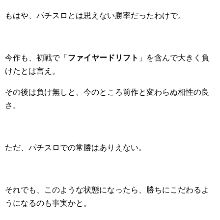
もはや、パチスロとは思えない勝率だったわけで。
今作も、初戦で「
ファイヤードリフト
」を含んで大きく負
けたとは言え。
その後は負け無しと、今のところ前作と変わらぬ相性の良
さ。
ただ、パチスロでの常勝はありえない。
それでも、このような状態になったら、勝ちにこだわるよ
うになるのも事実かと。