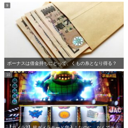
ボーナスは借金持ちにとって、くもの糸となり得る？
【ガメラ2】超ガメラモード突入！なのに、なんでそう