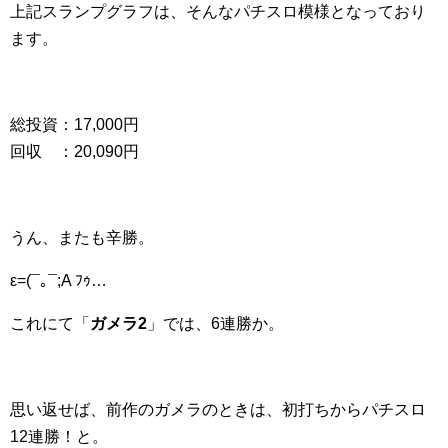
上記スランプグラフは、そんなパチスロ模様となっており
ます。
総投資：17,000円
回収 ：20,090円
うん、またも辛勝。
ε=(¯｡¯;A ﾌｩ…
これにて「
ガメラ2
」では、6連勝か。
思い返せば、前作のガメラのときは、初打ちからパチスロ
12連勝！と。