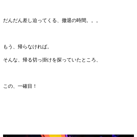
だんだん差し迫ってくる、撤退の時間。。。
もう、帰らなければ。
そんな、帰る切っ掛けを探っていたところ、
この、一確目！