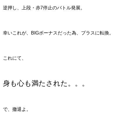
逆押し、上段・赤7停止のバトル発展。
幸いこれが、BIGボーナスだった為、プラスに転換。
これにて、
身も心も満たされた。。。
で、撤退よ。