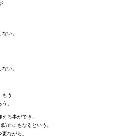
が、
、
くない。
しない。
、もう
ろう。
抑える事ができ、
の防止にもなるという。
今更ながら。