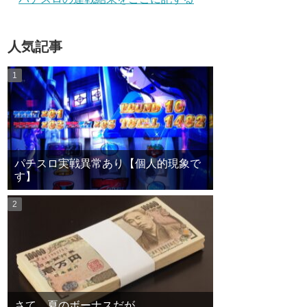
人気記事
パチスロ実戦異常あり【個人的現象で
す】
さて、夏のボーナスだが