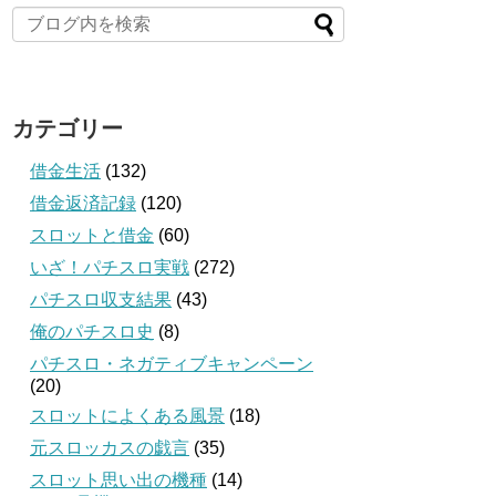
カテゴリー
借金生活
(132)
借金返済記録
(120)
スロットと借金
(60)
いざ！パチスロ実戦
(272)
パチスロ収支結果
(43)
俺のパチスロ史
(8)
パチスロ・ネガティブキャンペーン
(20)
スロットによくある風景
(18)
元スロッカスの戯言
(35)
スロット思い出の機種
(14)