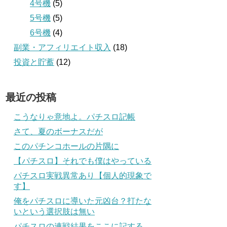
4号機
(5)
5号機
(5)
6号機
(4)
副業・アフィリエイト収入
(18)
投資と貯蓄
(12)
最近の投稿
こうなりゃ意地よ。パチスロ記帳
さて、夏のボーナスだが
このパチンコホールの片隅に
【パチスロ】それでも僕はやっている
パチスロ実戦異常あり【個人的現象で
す】
俺をパチスロに導いた元凶台？打たな
いという選択肢は無い
パチスロの連戦結果をここに記する