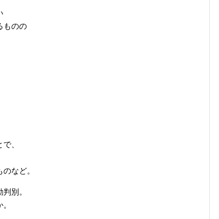
い
るものの
とで、
ものなど。
動判別。
か。