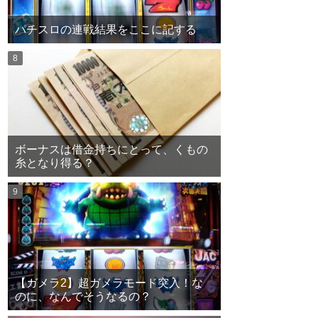
パチスロの連戦結果をここに記する
ボーナスは借金持ちにとって、くもの
糸となり得る？
【ガメラ2】超ガメラモード突入！な
のに、なんでそうなるの？