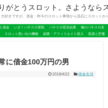
りがとうスロット。さようなら
ト大好きですが、借金・昨今のスロット事情から流石にスロットか
と借金
いざ！パチスロ実戦
パチスロ収支結果
俺のパチスロ史
スロット思い出の機種
副業・アフィリエイト収入
投資と貯蓄
常に借金100万円の男
2018/4/22
借金生活