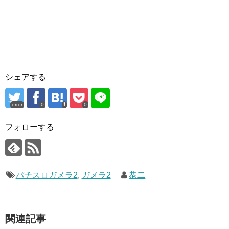
シェアする
error
0
0
フォローする
パチスロガメラ2
,
ガメラ2
恭二
関連記事