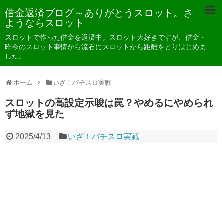
借金返済ブログ～ありがとうスロット。さ
ようならスロット
スロットで作った借金を返済中。スロット大好きですが、借金・
昨今のスロット事情から流石にスロットから距離をとりはじめま
した。
ホーム
いざ！パチスロ実戦
スロットの高設定示唆は罠？やめるにやめられ
ず地獄を見た
2025/4/13
いざ！パチスロ実戦