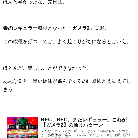
ほんと辛かったな、先日は。
春のレギュラー祭り
となった「
ガメラ2
」実戦。
この機種を打つ上では、よく起こりがちになるとはいえ。
ほとんど、楽しむことができなかった。
ああなると、黒い物体が飛んでくるのに恐怖さえ覚えてし
まう。
REG、REG、またレギュラー。これが
【ガメラ2】の負けパターン
来たな、ガメラ2はレギュラーばかり 仕事がドタバタのま
ま、お盆休みに突入。 その為、気分がスッキリせず、頭の