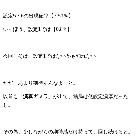
設定5・6の出現確率【7.53％】
いっぽう、設定1では【0.8%】
今回こそは、設定1ではないかも知れない。
ただ、あまり期待すんなよっと。
以前も「
演奏ガメラ
」が出て、結局は低設定濃厚だった
し。
その為、少しながらの期待感だけ持って、回し続けると。