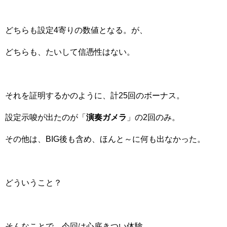
どちらも設定4寄りの数値となる。が、
どちらも、たいして信憑性はない。
それを証明するかのように、計25回のボーナス。
設定示唆が出たのが「
演奏ガメラ
」の2回のみ。
その他は、BIG後も含め、ほんと～に何も出なかった。
どういうこと？
そんなことで、今回は心底きつい体験。