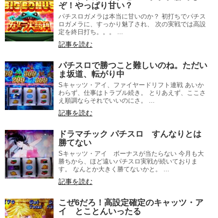
ぞ！やっぱり甘い？
パチスロガメラは本当に甘いのか？ 初打ちでパチス
ロガメラに、すっかり魅了され、 次の実戦では高設
定を終日打ち。。。 ...
記事を読む
パチスロで勝つこと難しいのね。ただい
ま坂道、転がり中
Sキャッツ・アイ、ファイヤードリフト連戦 あいか
わらず、仕事はトラブル続き。 とりあえず、ここさ
え順調ならそれでいいのにさ。 ...
記事を読む
ドラマチック パチスロ すんなりとは
勝てない
Sキャッツ・アイ ボーナスが当たらない 今月も大
勝ちから、ほど遠いパチスロ実戦が続いておりま
す。 なんとか大きく勝てないかと。 ...
記事を読む
こぜ6だろ！高設定確定のキャッツ・ア
イ とことんいったる