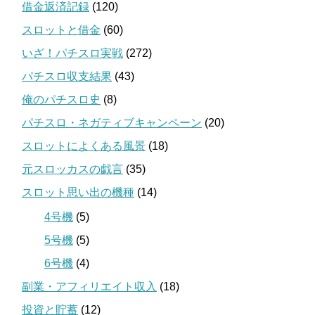
借金返済記録
(120)
スロットと借金
(60)
いざ！パチスロ実戦
(272)
パチスロ収支結果
(43)
俺のパチスロ史
(8)
パチスロ・ネガティブキャンペーン
(20)
スロットによくある風景
(18)
元スロッカスの戯言
(35)
スロット思い出の機種
(14)
4号機
(5)
5号機
(5)
6号機
(4)
副業・アフィリエイト収入
(18)
投資と貯蓄
(12)