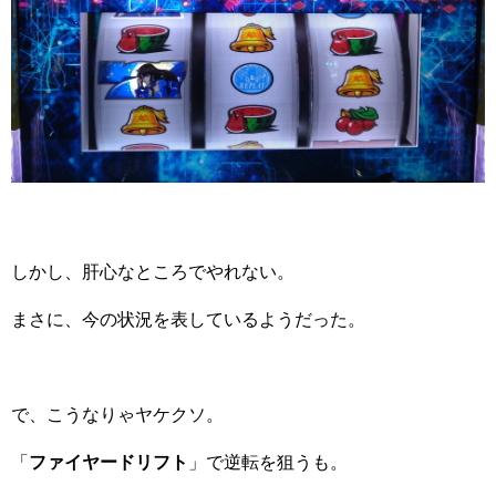
しかし、肝心なところでやれない。
まさに、今の状況を表しているようだった。
で、こうなりゃヤケクソ。
「
ファイヤードリフト
」で逆転を狙うも。