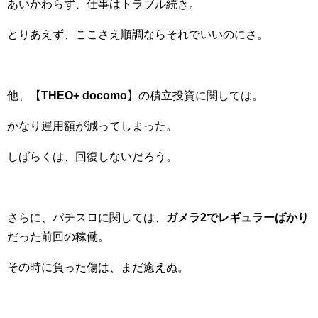
あいかわらず、仕事はトラブル続き。
とりあえず、ここさえ順調ならそれでいいのにさ。
他、【
THEO+ docomo
】の積立投資に関しては。
かなり運用額が減ってしまった。
しばらくは、回復しないだろう。
さらに、パチスロに関しては、
ガメラ2でレギュラーばかり
だった前回の稼働。
その時に負った傷は、まだ癒えぬ。