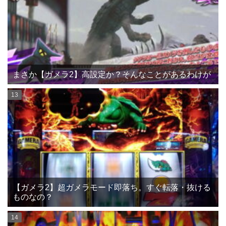
まさか【ガメラ2】高設定か？そんなことがあるわけが
【ガメラ2】超ガメラモード即落ち。すぐ転落・抜ける
ものなの？