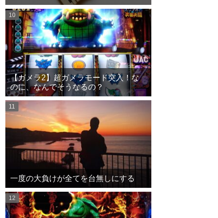
【ガメラ2】超ガメラモード突入！な
のに、なんでそうなるの？
一度の大負けが全てを台無しにする