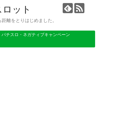
スロット
ら距離をとりはじめました。
パチスロ・ネガティブキャンペーン