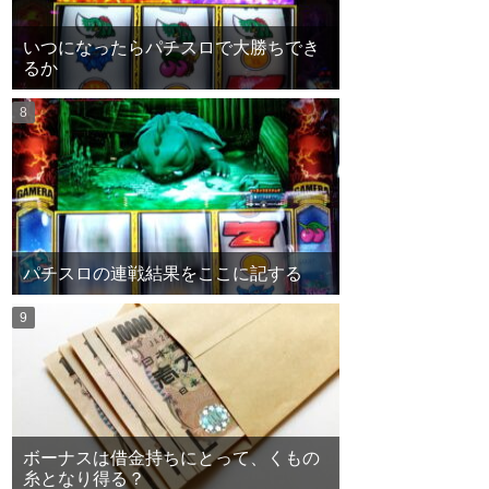
いつになったらパチスロで大勝ちでき
るか
パチスロの連戦結果をここに記する
ボーナスは借金持ちにとって、くもの
糸となり得る？