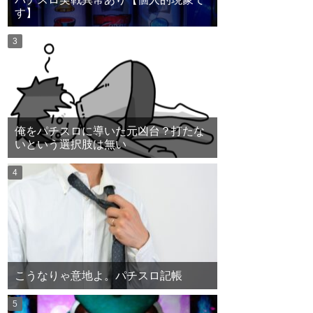
す】
俺をパチスロに導いた元凶台？打たな
いという選択肢は無い
こうなりゃ意地よ。パチスロ記帳