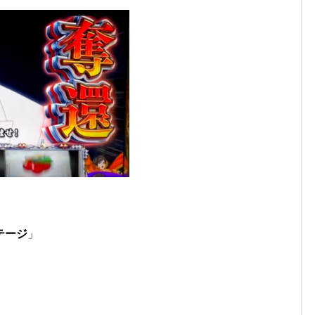
テージ
」