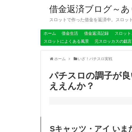
借金返済ブログ～あ
スロットで作った借金を返済中。スロッ
ホーム
借金生活
借金返済記録
スロット
スロットによくある風景
元スロッカスの戯言
ホーム
いざ！パチスロ実戦
パチスロの調子が良
ええんか？
Sキャッツ・アイ いま