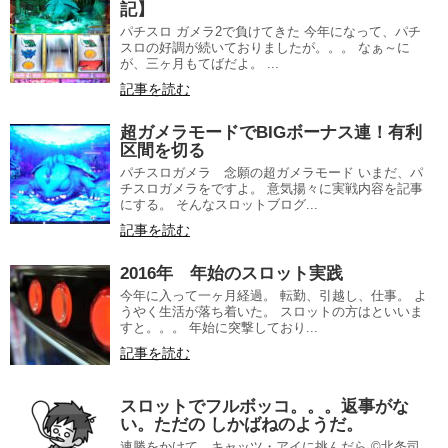
記】
パチスロ ガメラ2で負けてきた 今年になって、パチ
スロの好調が続いておりましたが。。。 なぁ～に
が、三ヶ月もてばだよ。 ...
記事を読む
超ガメラモードでBIGボーナス連！有利
区間を切る
パチスロガメラ 念願の超ガメラモード いまだ、パ
チスロガメラをですよ。 意気揚々に実戦内容を記事
にする。 そんなスロットブログ...
記事を読む
2016年 年始のスロット実践
今年に入って一ヶ月経過。 転勤、引越し、仕事。 よ
うやく生活が落ち着いた。 スロットの方はといいま
すと。。。 年始に突撃しており...
記事を読む
スロットでフルボッコ。。。返事がな
い。ただの しかばねのようだ。
連勝をかけて、キャッツ・アイに挑んだら ©北条司