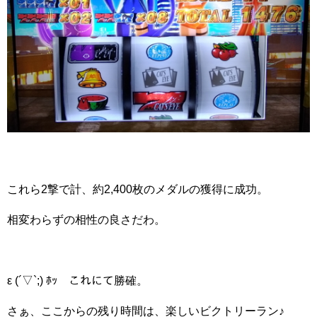
これら2撃で計、約2,400枚のメダルの獲得に成功。
相変わらずの相性の良さだわ。
ε (´▽`;) ﾎｯ これにて勝確。
さぁ、ここからの残り時間は、楽しいビクトリーラン♪