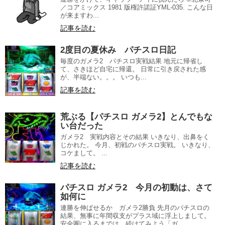
／コアミックス 1981 版権許諾証YML-035. こんな日
が来ますわ...
記事を読む
2度目の夏休み パチスロ日記
毎度のガメラ2 パチスロ実戦結果 地元に帰省し
て、さきほど自宅に帰還。 日常に引き戻された感
が、半端ない。。。 いつも...
記事を読む
荒ぶる【パチスロ ガメラ2】とんでもな
い台だった
ガメラ2 実戦内容とその結果 いきなり、出鼻をく
じかれた。 今月、初戦のパチスロ実戦。 いきなり、
コケまして。 ...
記事を読む
パチスロ ガメラ2 今月の初動は、さて
如何に
連勝を伸ばせるか ガメラ2勝負 先月のパチスロの
結果、無事に年間収支がプラス域に浮上しまして。
安全圏に入るまでは、続けてみよう「ガ...