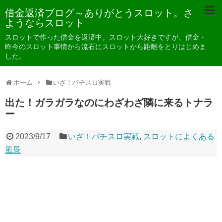
借金返済ブログ～ありがとうスロット。さ
ようならスロット
スロットで作った借金を返済中。スロット大好きですが、借金・
昨今のスロット事情から流石にスロットから距離をとりはじめま
した。
ホーム
いざ！パチスロ実戦
出た！ガラガラなのにわざわざ隣に来るトナラ
ー
2023/9/17
いざ！パチスロ実戦
,
スロットによくある
風景