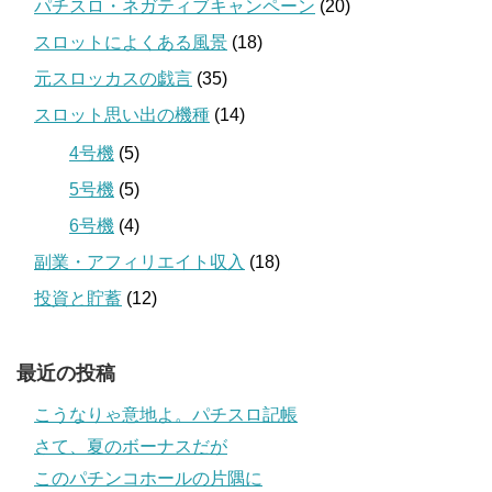
パチスロ・ネガティブキャンペーン
(20)
スロットによくある風景
(18)
元スロッカスの戯言
(35)
スロット思い出の機種
(14)
4号機
(5)
5号機
(5)
6号機
(4)
副業・アフィリエイト収入
(18)
投資と貯蓄
(12)
最近の投稿
こうなりゃ意地よ。パチスロ記帳
さて、夏のボーナスだが
このパチンコホールの片隅に