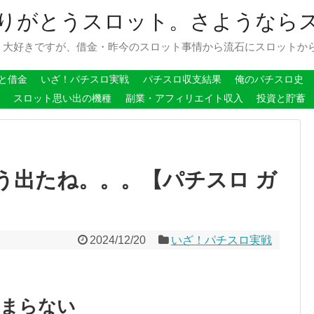
りがとうスロット。さようなら
ト大好きですが、借金・昨今のスロット事情から流石にスロットか
と借金
いざ！パチスロ実戦
パチスロ収支結果
俺のパチスロ史
スロット思い出の機種
副業・アフィリエイト収入
投資と貯蓄
うとう出たね。。。【パチスロ ガ
2024/12/20
いざ！パチスロ実戦
止まらない