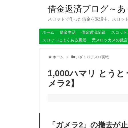
借金返済ブログ～あ
スロットで作った借金を返済中。スロッ
ホーム
借金生活
借金返済記録
スロット
スロットによくある風景
元スロッカスの戯言
ホーム
いざ！パチスロ実戦
1,000ハマリ と
メラ2】
「ガメラ2」の撤去が