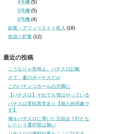
4号機
(5)
5号機
(5)
6号機
(4)
副業・アフィリエイト収入
(18)
投資と貯蓄
(12)
最近の投稿
こうなりゃ意地よ。パチスロ記帳
さて、夏のボーナスだが
このパチンコホールの片隅に
【パチスロ】それでも僕はやっている
パチスロ実戦異常あり【個人的現象で
す】
俺をパチスロに導いた元凶台？打たな
いという選択肢は無い
パチスロの連戦結果をここに記する