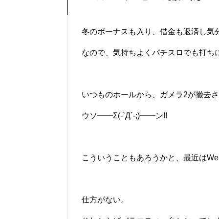
冬のボーナスも入り、借金も返済し気
なので、気持ちよくパチスロでも打ち
いつものホールから、ガメラ2が撤去
ウソ━━Σ(-`Д´-;)━━ン!!
こういうこともあろうかと、最近はW
仕方がない。