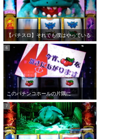
【パチスロ】それでも僕はやっている
このパチンコホールの片隅に