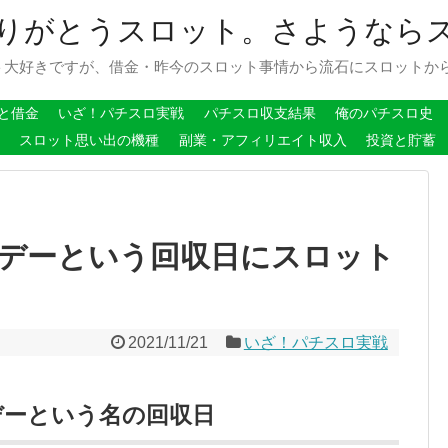
りがとうスロット。さようなら
ト大好きですが、借金・昨今のスロット事情から流石にスロットか
と借金
いざ！パチスロ実戦
パチスロ収支結果
俺のパチスロ史
スロット思い出の機種
副業・アフィリエイト収入
投資と貯蓄
デーという回収日にスロット
2021/11/21
いざ！パチスロ実戦
デーという名の回収日