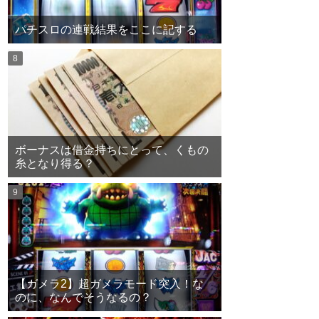
パチスロの連戦結果をここに記する
ボーナスは借金持ちにとって、くもの
糸となり得る？
【ガメラ2】超ガメラモード突入！な
のに、なんでそうなるの？