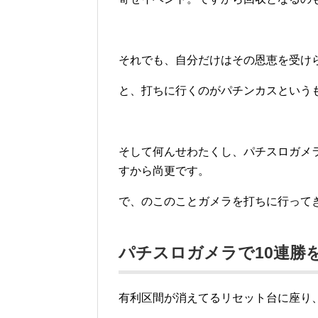
それでも、自分だけはその恩恵を受け
と、打ちに行くのがパチンカスという
そして何んせわたくし、パチスロガメ
すから尚更です。
で、のこのことガメラを打ちに行って
パチスロガメラで10連勝
有利区間が消えてるリセット台に座り