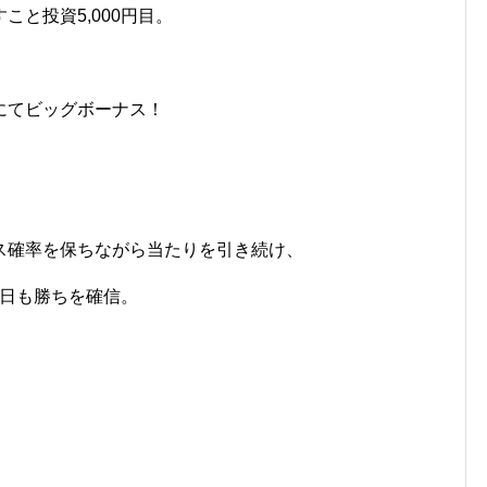
と投資5,000円目。
にてビッグボーナス！
ス確率を保ちながら当たりを引き続け、
今日も勝ちを確信。