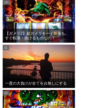
【ガメラ2】超ガメラモード即落ち。
すぐ転落・抜けるものなの？
一度の大負けが全てを台無しにする