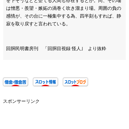
を下そうなどと企てる人間も存在するとか。尚、その場
は憎悪・羨望・嫉妬の渦巻く吹き溜まり場。周囲の負の
感情が、その台に一極集中する為、四半刻もすれば、静
寂を取り戻すと言われている。
回胴民明書房刊 「回胴目視録 怪人｣ より抜粋
スポンサーリンク