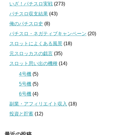
いざ！パチスロ実戦
(273)
パチスロ収支結果
(43)
俺のパチスロ史
(8)
パチスロ・ネガティブキャンペーン
(20)
スロットによくある風景
(18)
元スロッカスの戯言
(35)
スロット思い出の機種
(14)
4号機
(5)
5号機
(5)
6号機
(4)
副業・アフィリエイト収入
(18)
投資と貯蓄
(12)
最近の投稿