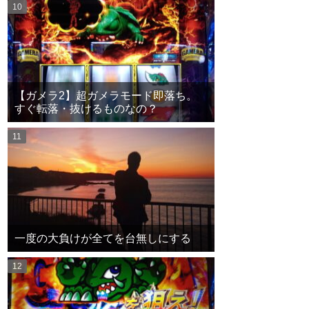
【ガメラ2】超ガメラモード即落ち。
すぐ転落・抜けるものなの？
一度の大負けが全てを台無しにする