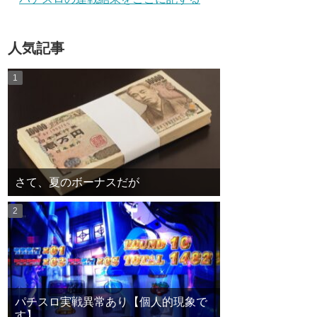
人気記事
さて、夏のボーナスだが
パチスロ実戦異常あり【個人的現象で
す】