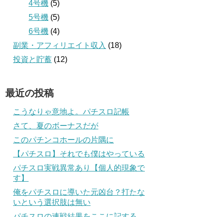
4号機
(5)
5号機
(5)
6号機
(4)
副業・アフィリエイト収入
(18)
投資と貯蓄
(12)
最近の投稿
こうなりゃ意地よ。パチスロ記帳
さて、夏のボーナスだが
このパチンコホールの片隅に
【パチスロ】それでも僕はやっている
パチスロ実戦異常あり【個人的現象で
す】
俺をパチスロに導いた元凶台？打たな
いという選択肢は無い
パチスロの連戦結果をここに記する