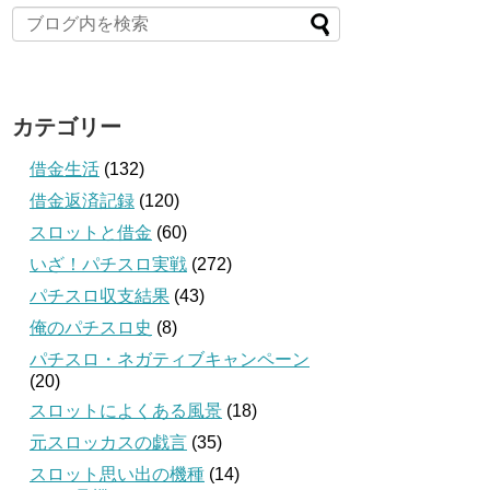
カテゴリー
借金生活
(132)
借金返済記録
(120)
スロットと借金
(60)
いざ！パチスロ実戦
(272)
パチスロ収支結果
(43)
俺のパチスロ史
(8)
パチスロ・ネガティブキャンペーン
(20)
スロットによくある風景
(18)
元スロッカスの戯言
(35)
スロット思い出の機種
(14)