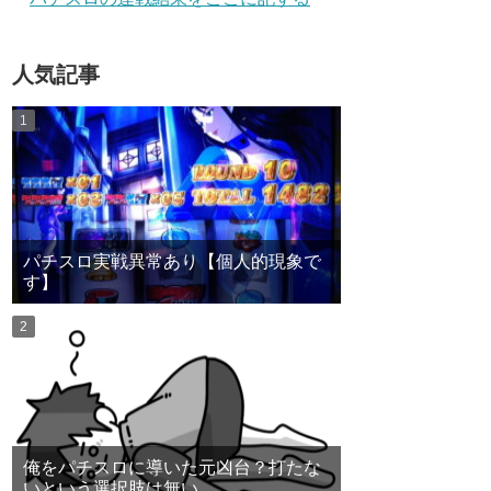
人気記事
パチスロ実戦異常あり【個人的現象で
す】
俺をパチスロに導いた元凶台？打たな
いという選択肢は無い