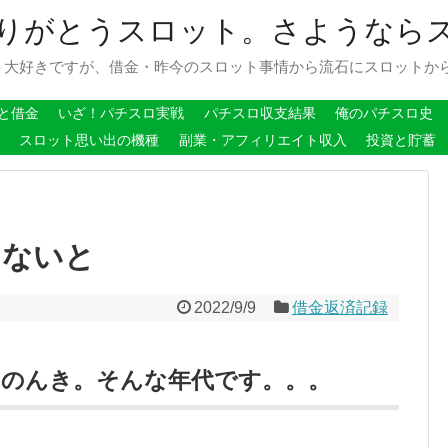
りがとうスロット。さようなら
ト大好きですが、借金・昨今のスロット事情から流石にスロットか
と借金
いざ！パチスロ実戦
パチスロ収支結果
俺のパチスロ史
スロット思い出の機種
副業・アフィリエイト収入
投資と貯蓄
ゃないと
2022/9/9
借金返済記録
すのんき。そんな年代です。。。