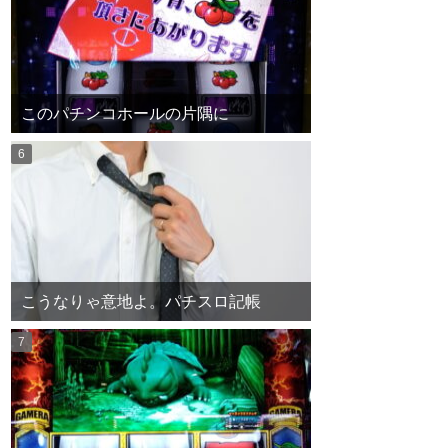
このパチンコホールの片隅に
こうなりゃ意地よ。パチスロ記帳