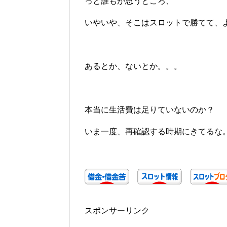
っと誰もが思うところ、
いやいや、そこはスロットで勝てて、
あるとか、ないとか。。。
本当に生活費は足りていないのか？
いま一度、再確認する時期にきてるな
スポンサーリンク