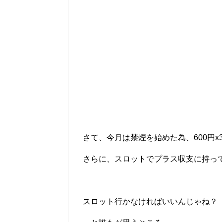
さて、今月は禁煙を始めた為、600円x3
さらに、スロットでプラス収支に持っ
スロット行かなければいいんじゃね？