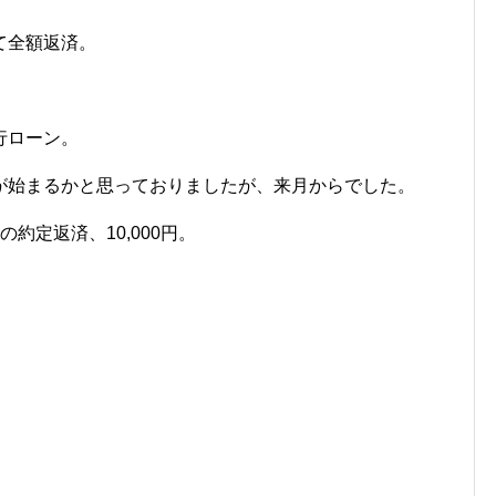
て全額返済。
行ローン。
が始まるかと思っておりましたが、来月からでした。
約定返済、10,000円。