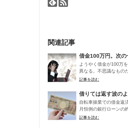
関連記事
借金100万円。次の
ようやく借金が100万
異なる。不思議なものだ。
記事を読む
借りては返す波のよ
自転車操業での借金返済
月恒例の銀行ローンの約定
記事を読む