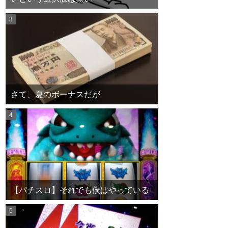
さて、夏のボーナスだが
【パチスロ】それでも僕はやっている