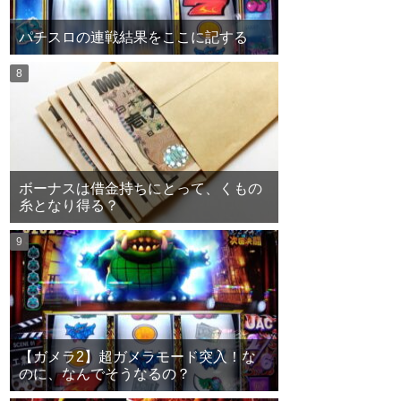
パチスロの連戦結果をここに記する
ボーナスは借金持ちにとって、くもの
糸となり得る？
【ガメラ2】超ガメラモード突入！な
のに、なんでそうなるの？