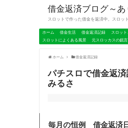
借金返済ブログ～あ
スロットで作った借金を返済中。スロッ
ホーム
借金生活
借金返済記録
スロット
スロットによくある風景
元スロッカスの戯言
ホーム
借金返済記録
パチスロで借金返済
みるさ
毎月の恒例 借金返済