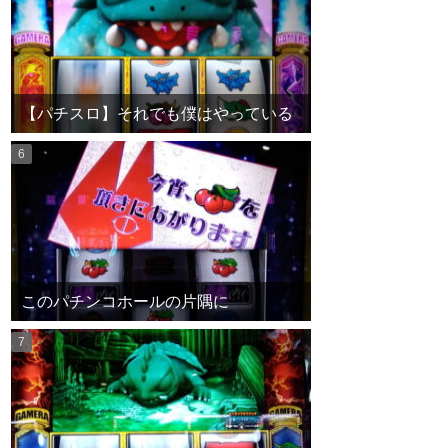
【パチスロ】それでも僕はやっている
このパチンコホールの片隅に