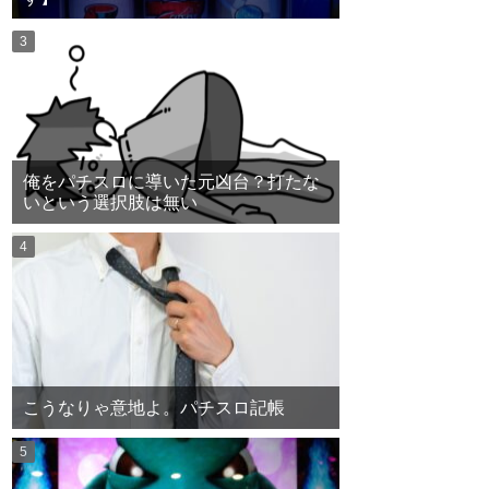
俺をパチスロに導いた元凶台？打たな
いという選択肢は無い
こうなりゃ意地よ。パチスロ記帳