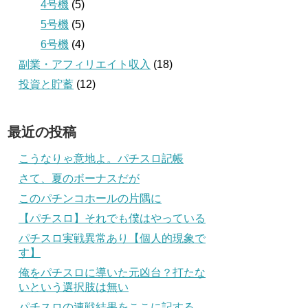
4号機
(5)
5号機
(5)
6号機
(4)
副業・アフィリエイト収入
(18)
投資と貯蓄
(12)
最近の投稿
こうなりゃ意地よ。パチスロ記帳
さて、夏のボーナスだが
このパチンコホールの片隅に
【パチスロ】それでも僕はやっている
パチスロ実戦異常あり【個人的現象で
す】
俺をパチスロに導いた元凶台？打たな
いという選択肢は無い
パチスロの連戦結果をここに記する