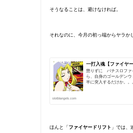
そうなることは、避けなければ。
それなのに、今月の初っ端からヤラか
一打入魂【ファイヤ
懲りずに パチスロファ
ら、自身のゴールデンウ
半に突入するだけか。。。 
slotblangels.com
ほんと「
ファイヤードリフト
」では、