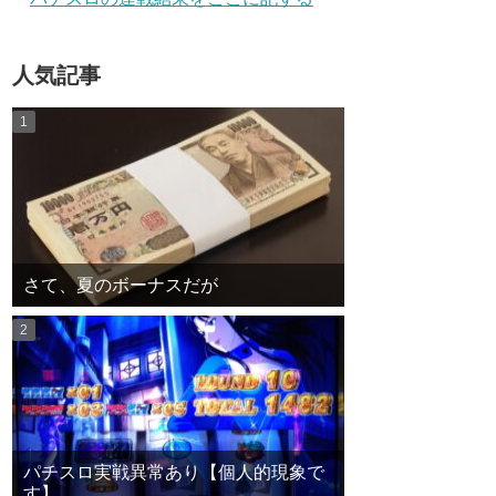
人気記事
さて、夏のボーナスだが
パチスロ実戦異常あり【個人的現象で
す】