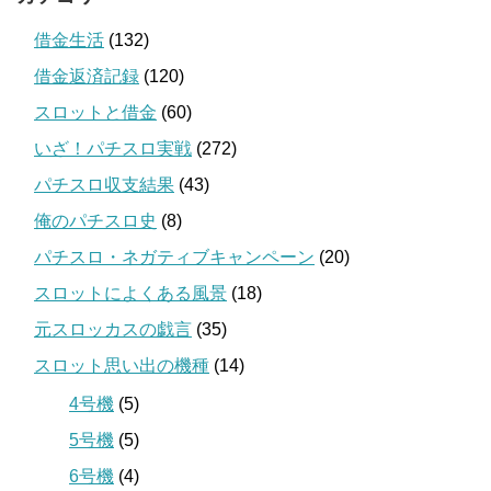
借金生活
(132)
借金返済記録
(120)
スロットと借金
(60)
いざ！パチスロ実戦
(272)
パチスロ収支結果
(43)
俺のパチスロ史
(8)
パチスロ・ネガティブキャンペーン
(20)
スロットによくある風景
(18)
元スロッカスの戯言
(35)
スロット思い出の機種
(14)
4号機
(5)
5号機
(5)
6号機
(4)