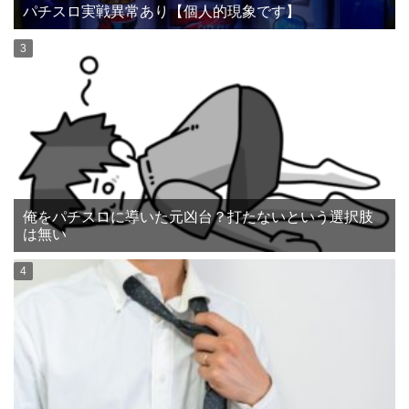
パチスロ実戦異常あり【個人的現象です】
俺をパチスロに導いた元凶台？打たないという選択肢
は無い