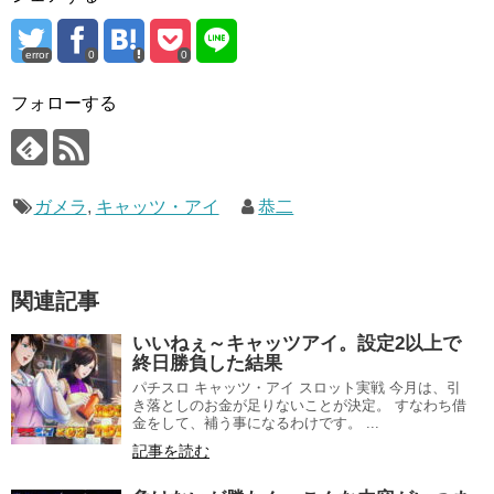
error
0
0
フォローする
ガメラ
,
キャッツ・アイ
恭二
関連記事
いいねぇ～キャッツアイ。設定2以上で
終日勝負した結果
パチスロ キャッツ・アイ スロット実戦 今月は、引
き落としのお金が足りないことが決定。 すなわち借
金をして、補う事になるわけです。 ...
記事を読む