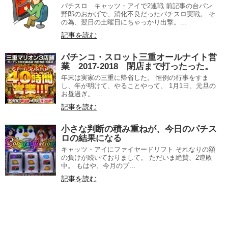
パチスロ キャッツ・アイで2連戦 前記事の台パン
野郎のおかげで、消化不良だったパチスロ実戦。 そ
の為、翌日の土曜日にちゃっかり出撃。...
記事を読む
パチンコ・スロット三重オールナイト営
業 2017-2018 閉店まで打ったった。
年末は実家の三重に帰省した。 恒例の行事をすま
し、年が明けて、やることやって、 1月1日、元旦の
お昼過ぎ。 ...
記事を読む
小さな判断の積み重ねが、今日のパチス
ロの結果になる
キャッツ・アイにファイヤードリフト それなりの額
の負けが続いておりまして。 ただいま絶賛、2連敗
中。 もはや、今月のプ...
記事を読む