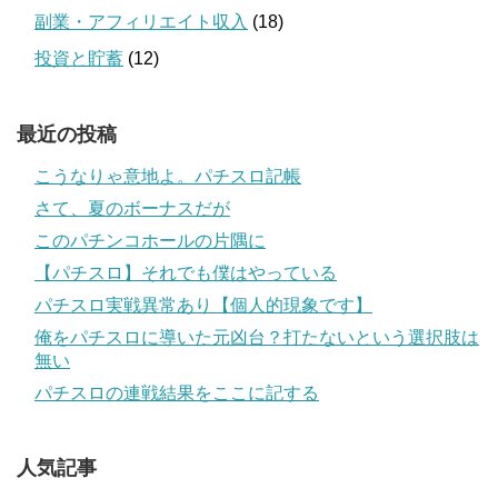
副業・アフィリエイト収入
(18)
投資と貯蓄
(12)
最近の投稿
こうなりゃ意地よ。パチスロ記帳
さて、夏のボーナスだが
このパチンコホールの片隅に
【パチスロ】それでも僕はやっている
パチスロ実戦異常あり【個人的現象です】
俺をパチスロに導いた元凶台？打たないという選択肢は
無い
パチスロの連戦結果をここに記する
人気記事