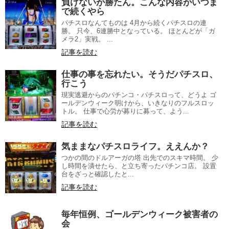
負けないが勝たん。こんな内容がいつま
で続くやら
パチスロなんてものは 4月から続くパチスロの連
勝。 只今、6連勝中となっている。 ほとんどが「ガ
メラ2」実戦。 ...
記事を読む
仕事の事を忘れたい。そうだパチスロ、
行こう
現実逃避からのパチンコ・パチスロって、どうよ ゴ
ールデンウィーク明けから、いきなりのフルスロッ
トル。 仕事で心労が募りに募って、よう...
記事を読む
気ままなパチスロライフ。ええんか？
つかの間のドルアーガの塔 出先でのスキマ時間。 少
し時間を潰せたら、と立ち寄ったパチンコ店。 設置
台をざっと確認したと...
記事を読む
毎年恒例、ゴールデンウィーク被害者の
会