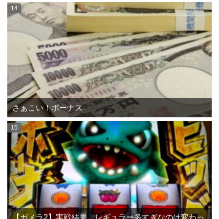
さぁこい！ボーナス
【ガメラ2】実戦結果 レギュラー多すぎなのは変わっ