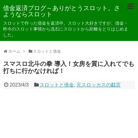
借金返済ブログ～ありがとうスロット。さ
ようならスロット
スロットで作った借金を返済中。スロット大好きですが、借金・
昨今のスロット事情から流石にスロットから距離をとりはじめま
した。
ホーム
スロットと借金
スマスロ北斗の拳 導入！女房を質に入れてでも
打ちに行かなければ！
2023/4/3
スロットと借金
,
元スロッカスの戯言