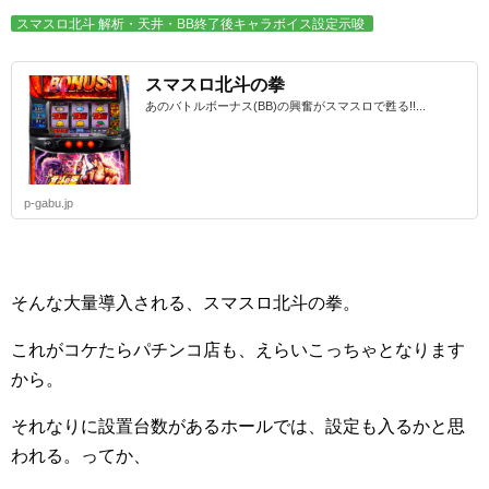
スマスロ北斗 解析・天井・BB終了後キャラボイス設定示唆
スマスロ北斗の拳
あのバトルボーナス(BB)の興奮がスマスロで甦る!!...
p-gabu.jp
そんな大量導入される、スマスロ北斗の拳。
これがコケたらパチンコ店も、えらいこっちゃとなります
から。
それなりに設置台数があるホールでは、設定も入るかと思
われる。ってか、