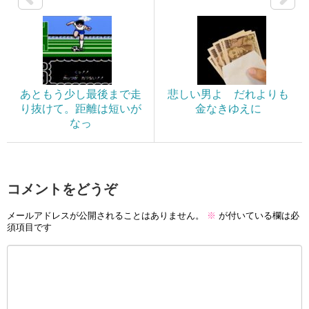
あともう少し最後まで走
悲しい男よ だれよりも
り抜けて。距離は短いが
金なきゆえに
なっ
コメントをどうぞ
メールアドレスが公開されることはありません。
※
が付いている欄は必
須項目です