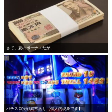
さて、夏のボーナスだが
パチスロ実戦異常あり【個人的現象です】