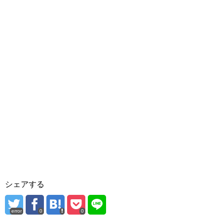
シェアする
error
0
0