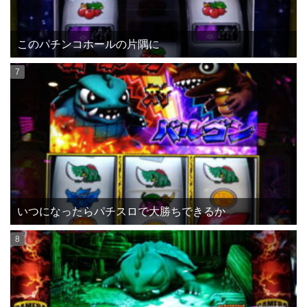
このパチンコホールの片隅に
いつになったらパチスロで大勝ちできるか