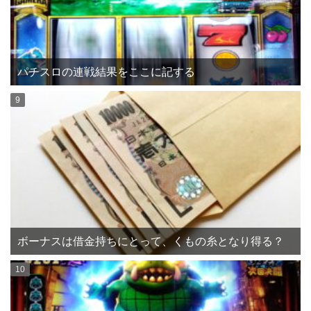
パチスロの連戦結果をここに記する
ボーナスは借金持ちにとって、くもの糸となり得る？