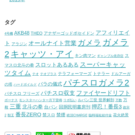
タグ
アフィリエイ
AKB48
THEO
アナザーゴッドポセイドン
4号機
ガメラ
ガメラ
オールナイト営業
ト
アラジン
キャッツ・アイ
2
キン肉マン
ス
ギャンブル依存症
スーパーキャッ
スロットあるある
マスロ北斗の拳
ツタイム
テラフォーマーズ
トナラー
ドルアーガ
テオ
テオプラス
パチスロガメラ2
バラの儀式
の塔
ハードボイルド
ファイヤードリフト
パチスロ収支
パチスロ フリーズ
ルパン三世 世界解剖
万
ボーナス
モンスターハンター月下雷鳴
リボ払い
万数
三重
北斗の拳
押忍！番長3
台パン
回胴民明書房刊
枚
政宗
番長ZERO
禁煙
禁スロ
花火絶景
2
獣王
絶頂CHARGE
臨時福祉給付金