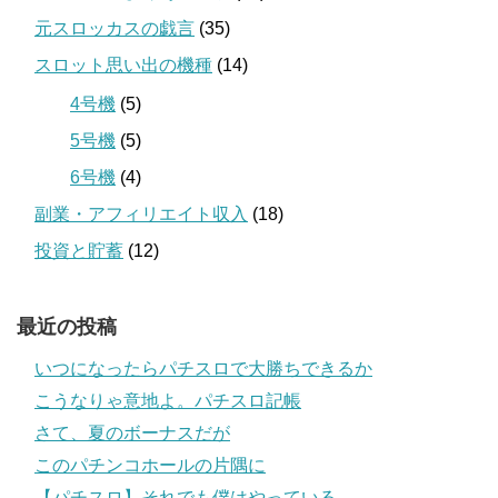
元スロッカスの戯言
(35)
スロット思い出の機種
(14)
4号機
(5)
5号機
(5)
6号機
(4)
副業・アフィリエイト収入
(18)
投資と貯蓄
(12)
最近の投稿
いつになったらパチスロで大勝ちできるか
こうなりゃ意地よ。パチスロ記帳
さて、夏のボーナスだが
このパチンコホールの片隅に
【パチスロ】それでも僕はやっている