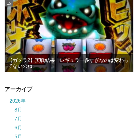
【ガメラ2】実戦結果 レギュラー多すぎなのは変わっ
てないのね
アーカイブ
2026年
8月
7月
6月
5月