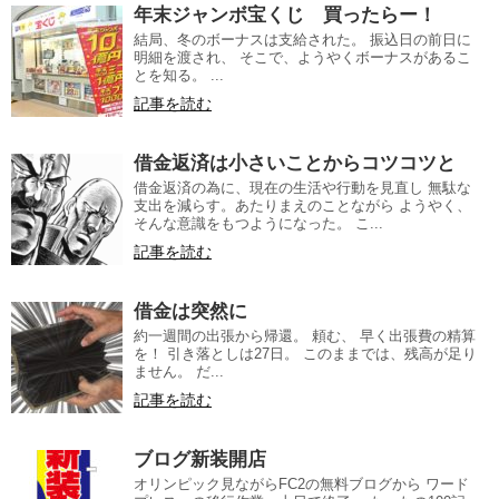
年末ジャンボ宝くじ 買ったらー！
結局、冬のボーナスは支給された。 振込日の前日に
明細を渡され、 そこで、ようやくボーナスがあるこ
とを知る。 ...
記事を読む
借金返済は小さいことからコツコツと
借金返済の為に、現在の生活や行動を見直し 無駄な
支出を減らす。あたりまえのことながら ようやく、
そんな意識をもつようになった。 こ...
記事を読む
借金は突然に
約一週間の出張から帰還。 頼む、 早く出張費の精算
を！ 引き落としは27日。 このままでは、残高が足り
ません。 だ...
記事を読む
ブログ新装開店
オリンピック見ながらFC2の無料ブログから ワード