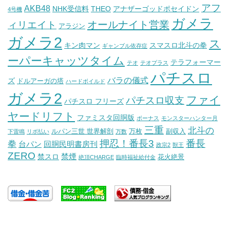
アフ
AKB48
NHK受信料
THEO
アナザーゴッドポセイドン
4号機
ガメラ
オールナイト営業
ィリエイト
アラジン
ガメラ2
ス
キン肉マン
スマスロ北斗の拳
ギャンブル依存症
ーパーキャッツタイム
テラフォーマー
テオ
テオプラス
パチスロ
バラの儀式
ズ
ドルアーガの塔
ハードボイルド
ガメラ2
ファイ
パチスロ収支
パチスロ フリーズ
ヤードリフト
ファミスタ回胴版
ボーナス
モンスターハンター月
三重
北斗の
ルパン三世 世界解剖
万枚
副収入
下雷鳴
リボ払い
万数
押忍！番長3
番長
拳
台パン
回胴民明書房刊
政宗2
獣王
ZERO
禁煙
禁スロ
花火絶景
絶頂CHARGE
臨時福祉給付金