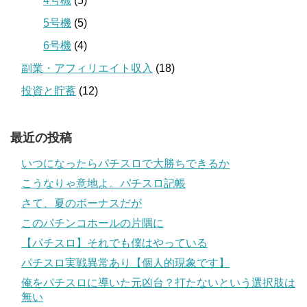
4号機
(5)
5号機
(5)
6号機
(4)
副業・アフィリエイト収入
(18)
投資と貯蓄
(12)
最近の投稿
いつになったらパチスロで大勝ちできるか
こうなりゃ意地よ。パチスロ記帳
さて、夏のボーナスだが
このパチンコホールの片隅に
【パチスロ】それでも僕はやっている
パチスロ実戦異常あり【個人的現象です】
俺をパチスロに導いた元凶台？打たないという選択肢は
無い