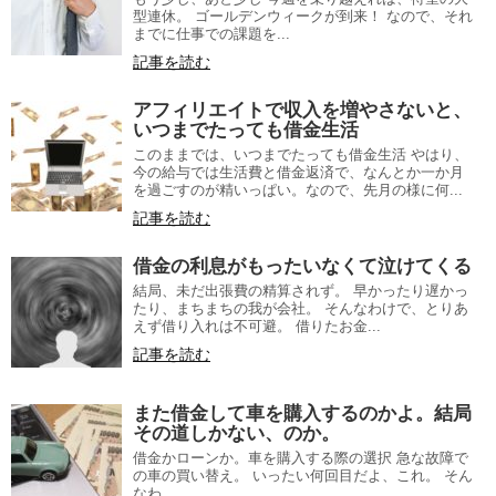
型連休。 ゴールデンウィークが到来！ なので、それ
までに仕事での課題を...
記事を読む
アフィリエイトで収入を増やさないと、
いつまでたっても借金生活
このままでは、いつまでたっても借金生活 やはり、
今の給与では生活費と借金返済で、なんとか一か月
を過ごすのが精いっぱい。なので、先月の様に何...
記事を読む
借金の利息がもったいなくて泣けてくる
結局、未だ出張費の精算されず。 早かったり遅かっ
たり、まちまちの我が会社。 そんなわけで、とりあ
えず借り入れは不可避。 借りたお金...
記事を読む
また借金して車を購入するのかよ。結局
その道しかない、のか。
借金かローンか。車を購入する際の選択 急な故障で
の車の買い替え。 いったい何回目だよ、これ。 そん
なわ...