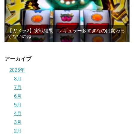
【ガメラ2】実戦結果 レギュラー多すぎなのは変わっ
てないのね
アーカイブ
2026年
8月
7月
6月
5月
4月
3月
2月