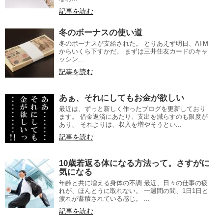
記事を読む
冬のボーナスの使い道
冬のボーナスが支給された。 とりあえず明日、ATM
からいくら下すかだ。 まずは三井住友カードのキャ
ッシン...
記事を読む
あぁ、それにしてもお金が欲しい
最近は、ずっと新しく作ったブログを更新しており
ます。 借金返済にあたり、支出を減らすのも限度が
あり、 それよりは、収入を増やそうとい...
記事を読む
10歳若返る体になる方法って。さすがに
気になる
年齢と共に増える身体の不調 最近、日々の仕事の疲
れが、ほんとうに取れない。 一週間の間、1日1日と
疲れが蓄積されている感じ。 ...
記事を読む