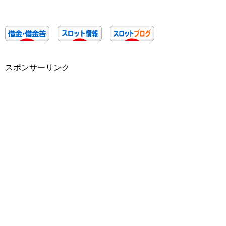
スポンサーリンク