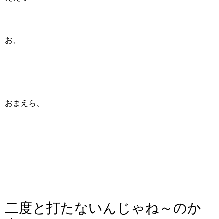
お、
おまえら、
二度と打たないんじゃね～のか