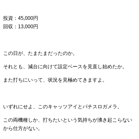
投資：45,000円
回収：13,000円
この日が、たまたまだったのか。
それとも、減台に向けて設定ベースを見直し始めたか。
また打ちにいって、状況を見極めてきますよ。
いずれにせよ、このキャッツアイとパチスロガメラ。
この両機種しか、打ちたいという気持ちが沸き起こらない
から仕方がない。