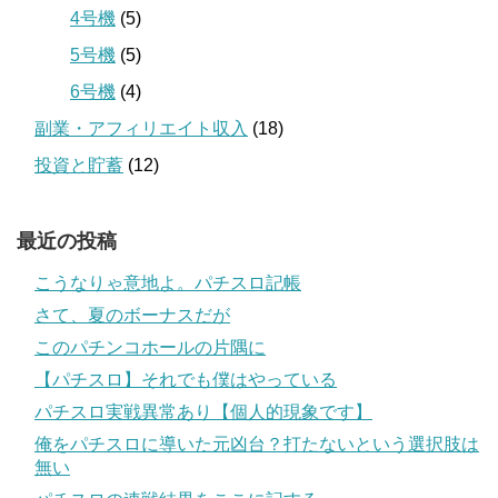
4号機
(5)
5号機
(5)
6号機
(4)
副業・アフィリエイト収入
(18)
投資と貯蓄
(12)
最近の投稿
こうなりゃ意地よ。パチスロ記帳
さて、夏のボーナスだが
このパチンコホールの片隅に
【パチスロ】それでも僕はやっている
パチスロ実戦異常あり【個人的現象です】
俺をパチスロに導いた元凶台？打たないという選択肢は
無い