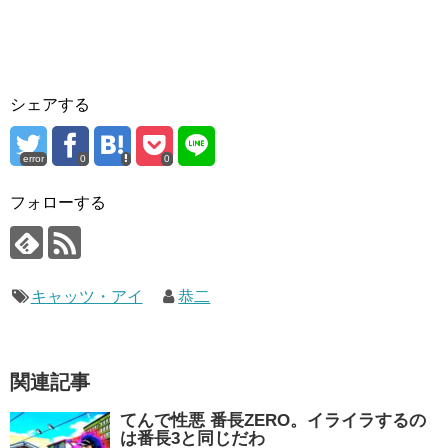
シェアする
error
0
0
フォローする
キャッツ・アイ
恭二
関連記事
てんで性悪 番長ZERO。イライラするの
は番長3と同じだわ