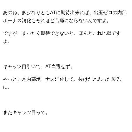
あのね、多少なりともATに期待出来れば、出玉ゼロの内部
ボーナス消化もそれほど苦痛にならないんですよ。
ですが、まったく期待できないと、ほんとこれ地獄です
よ。
キャッツ目引いて、AT当選せず。
やっとこさ内部ボーナス消化して、抜けたと思った矢先
に、
またキャッツ目って。