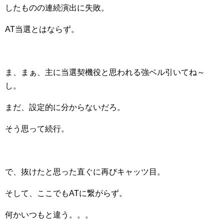
したものの連続演出に失敗。
AT当選とはならず。
ま、まぁ、主に当選契機役と思われる強ベル引いてね～
し。
まだ、設定的に分からないだろ。
そう思って続行。
で、抜けたと思った直ぐに再びキャッツ目。
そして、ここでもATに繋がらず。
何かいつもと違う。。。