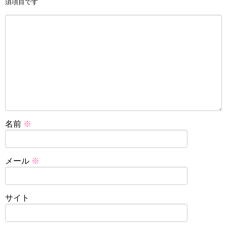
須項目です
名前
※
メール
※
サイト