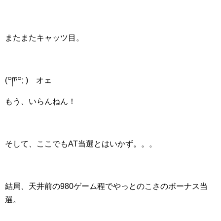
またまたキャッツ目。
(
꒪
ཫ
꒪
; ) オェ
もう、いらんねん！
そして、ここでもAT当選とはいかず。。。
結局、天井前の980ゲーム程でやっとのこさのボーナス当
選。