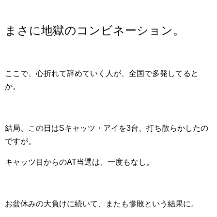
まさに地獄のコンビネーション。
ここで、心折れて辞めていく人が、全国で多発してると
か。
結局、この日はSキャッツ・アイを3台、打ち散らかしたの
ですが。
キャッツ目からのAT当選は、一度もなし。
お盆休みの大負けに続いて、またも惨敗という結果に。