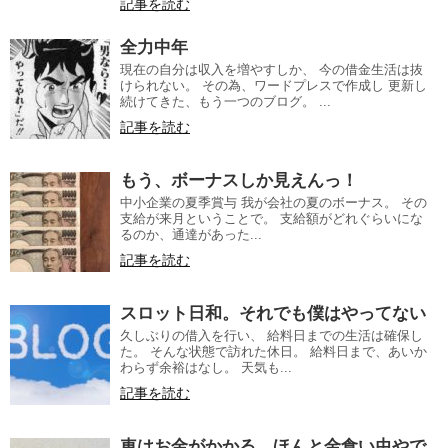
記事を読む
全力中年
現在の自分は収入を増やすしか、 今の借金生活は抜
けられない。 その為、ワードプレスで作成し 更新し
続けてきた、もう一つのブログ。 ...
記事を読む
もう、ボーナスしか見えんっ！
中小企業の夏季賞与 我が会社の夏のボーナス。 その
支給が来月ということで。 支給額がどれぐらいにな
るのか、通達があった...
記事を読む
スロット日和。それでも僕はやってない
久しぶりの借入を行い、 給料日までの生活は確保し
た。 そんな状態で訪れた休日。 給料日まで、あいか
わらず余裕はなし。 天気も...
記事を読む
車はお金がかかる。ほんと金食い虫やで