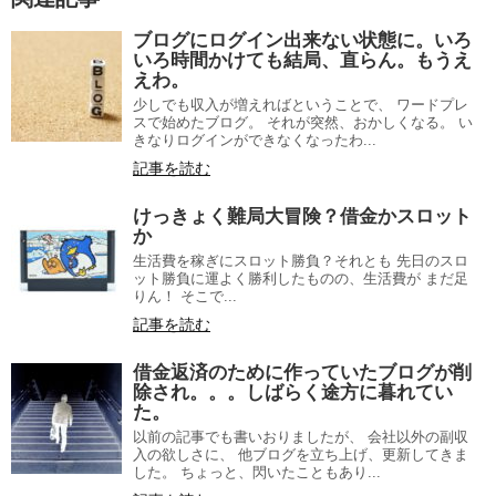
ブログにログイン出来ない状態に。いろ
いろ時間かけても結局、直らん。もうえ
えわ。
少しでも収入が増えればということで、 ワードプレ
スで始めたブログ。 それが突然、おかしくなる。 い
きなりログインができなくなったわ...
記事を読む
けっきょく難局大冒険？借金かスロット
か
生活費を稼ぎにスロット勝負？それとも 先日のスロ
ット勝負に運よく勝利したものの、生活費が まだ足
りん！ そこで...
記事を読む
借金返済のために作っていたブログが削
除され。。。しばらく途方に暮れてい
た。
以前の記事でも書いおりましたが、 会社以外の副収
入の欲しさに、 他ブログを立ち上げ、更新してきま
した。 ちょっと、閃いたこともあり...