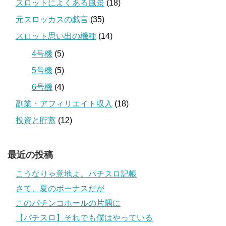
スロットによくある風景
(18)
元スロッカスの戯言
(35)
スロット思い出の機種
(14)
4号機
(5)
5号機
(5)
6号機
(4)
副業・アフィリエイト収入
(18)
投資と貯蓄
(12)
最近の投稿
こうなりゃ意地よ。パチスロ記帳
さて、夏のボーナスだが
このパチンコホールの片隅に
【パチスロ】それでも僕はやっている