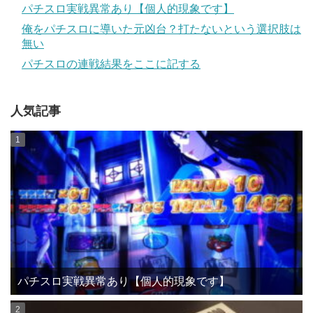
パチスロ実戦異常あり【個人的現象です】
俺をパチスロに導いた元凶台？打たないという選択肢は
無い
パチスロの連戦結果をここに記する
人気記事
パチスロ実戦異常あり【個人的現象です】